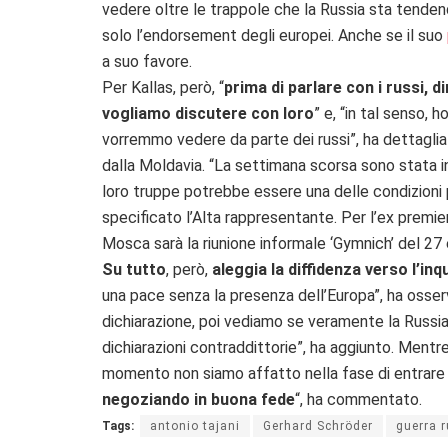
vedere oltre le trappole che la Russia sta tenden
solo l’endorsement degli europei. Anche se il suo
a suo favore.
Per Kallas, però, “
prima di parlare con i russi, 
vogliamo discutere con loro
” e, “in tal senso, 
vorremmo vedere da parte dei russi”, ha dettagliat
dalla Moldavia. “La settimana scorsa sono stata in
loro truppe potrebbe essere una delle condizioni p
specificato l’Alta rappresentante. Per l’ex premi
Mosca sarà la riunione informale ‘Gymnich’ del 27
Su tutto
, però,
aleggia la diffidenza verso l’inq
una pace senza la presenza dell’Europa”, ha osserv
dichiarazione, poi vediamo se veramente la Russi
dichiarazioni contraddittorie”, ha aggiunto. Mentre
momento non siamo affatto nella fase di entrare 
negoziando in buona fede
“, ha commentato.
Tags:
antonio tajani
Gerhard Schröder
guerra r