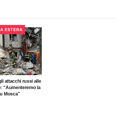
CA ESTERA
i attacchi russi alle
ne: “Aumenteremo la
su Mosca”