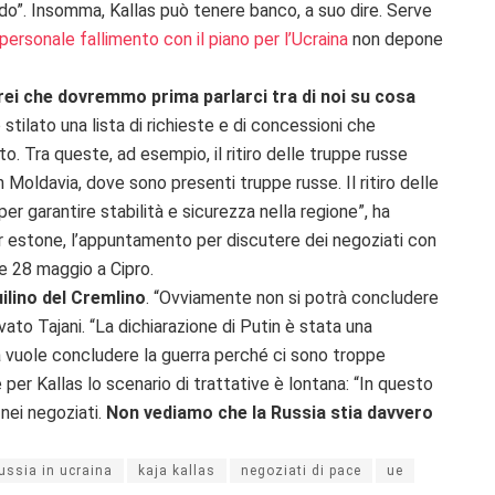
do”. Insomma, Kallas può tenere banco, a suo dire. Serve
personale fallimento con il piano per l’Ucraina
non depone
direi che dovremmo prima parlarci tra di noi su cosa
ho stilato una lista di richieste e di concessioni che
o. Tra queste, ad esempio, il ritiro delle truppe russe
 Moldavia, dove sono presenti truppe russe. Il ritiro delle
er garantire stabilità e sicurezza nella regione”, ha
er estone, l’appuntamento per discutere dei negoziati con
 e 28 maggio a Cipro.
uilino del Cremlino
. “Ovviamente non si potrà concludere
ato Tajani. “La dichiarazione di Putin è stata una
a vuole concludere la guerra perché ci sono troppe
 per Kallas lo scenario di trattative è lontana: “In questo
nei negoziati.
Non vediamo che la Russia stia davvero
ussia in ucraina
kaja kallas
negoziati di pace
ue