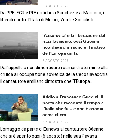
6 AGOSTO 2026
Da PPE, ECR e PfE critiche a Sanchez e al Marocco, i
liberali contro l'Italia di Meloni, Verdi e Socialisti...
‘Auschwitz’ e la liberazione dal
nazi-fascismo, così Guccini
ricordava chi siamo e il motivo
dell’Europa unita
6 AGOSTO 2026
Dall'appello a non dimenticare i campi di sterminio alla
critica all'occupazione sovietica della Cecoslavacchia
il cantautore emiliano dimostra che "l'Europa...
Addio a Francesco Guccini, il
poeta che raccontò il tempo e
l’Italia che fu – e che è ancora,
come allora
6 AGOSTO 2026
L'omaggio da parte di Eunews al cantautore 86enne
che si è spento oggi (6 agosto) nella sua Pàvana,