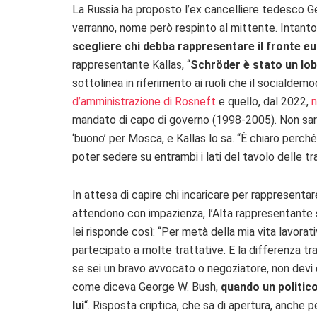
La Russia ha proposto l’ex cancelliere tedesco G
verranno, nome però respinto al mittente. Intanto p
scegliere chi debba rappresentare il fronte e
rappresentante Kallas, “
Schröder è stato un lobb
sottolinea in riferimento ai ruoli che il sociald
d’amministrazione di Rosneft
e quello, dal 2022,
n
mandato di capo di governo (1998-2005). Non sar
‘buono’ per Mosca, e Kallas lo sa. “
È chiaro perché 
poter sedere su entrambi i lati del tavolo delle tr
In attesa di capire chi incaricare per rappresenta
attendono con impazienza, l’Alta rappresentante se
lei risponde così: “Per metà della mia vita lavorat
partecipato a molte trattative. E la differenza tra 
se sei un bravo avvocato o negoziatore, non devi d
come diceva George W. Bush,
quando un politico
lui
“. Risposta criptica, che sa di apertura, anche 