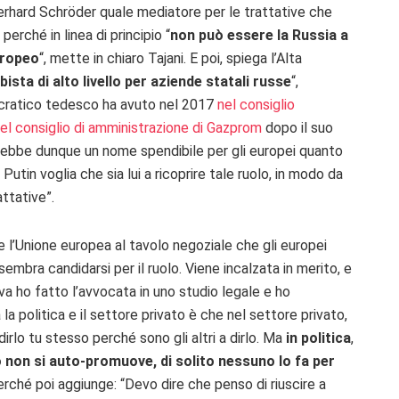
erhard Schröder quale mediatore per le trattative che
erché in linea di principio “
non può essere la Russia a
uropeo
“, mette in chiaro Tajani. E poi, spiega l’Alta
ista di alto livello per aziende statali russe
“,
emocratico tedesco ha avuto nel 2017
nel consiglio
el consiglio di amministrazione di Gazprom
dopo il suo
ebbe dunque un nome spendibile per gli europei quanto
Putin voglia che sia lui a ricoprire tale ruolo, in modo da
attative”.
re l’Unione europea al tavolo negoziale che gli europei
mbra candidarsi per il ruolo. Viene incalzata in merito, e
iva ho fatto l’avvocata in uno studio legale e ho
la politica e il settore privato è che nel settore privato,
irlo tu stesso perché sono gli altri a dirlo. Ma
in politica
,
 non si auto-promuove, di solito nessuno lo fa per
perché poi aggiunge: “Devo dire che penso di riuscire a