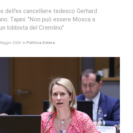
ome dell'ex cancelliere tedesco Gerhard
nano. Tajani: "Non può essere Mosca a
 un lobbista del Cremlino"
Maggio 2026
in
Politica Estera