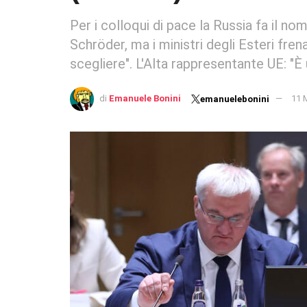
Per i colloqui di pace la Russia fa il n
Schröder, ma i ministri degli Esteri fre
scegliere". L'Alta rappresentante UE: "È
di
Emanuele Bonini
11 
emanuelebonini