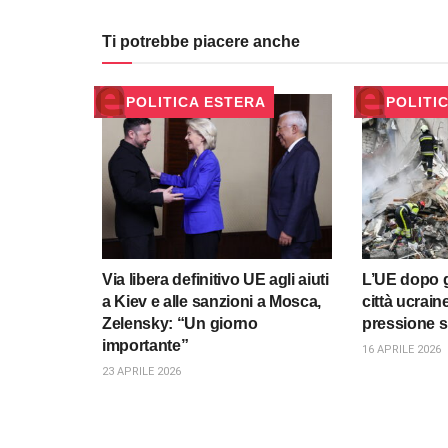
Ti potrebbe piacere anche
POLITICA ESTERA
POLITI
Via libera definitivo UE agli aiuti
L’UE dopo gl
a Kiev e alle sanzioni a Mosca,
città ucrai
Zelensky: “Un giorno
pressione 
importante”
16 APRILE 2026
23 APRILE 2026