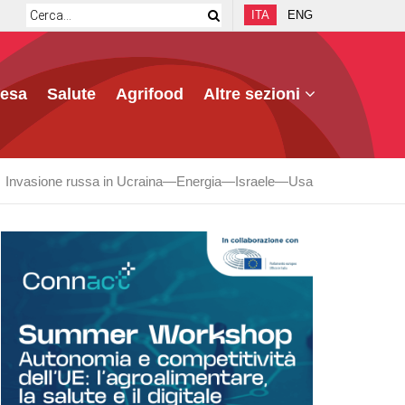
ITA
ENG
fesa
Salute
Agrifood
Altre sezioni
Invasione russa in Ucraina
Energia
Israele
Usa