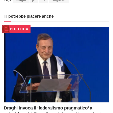
Tags:
draghi
pd
ue
zingaretti
Ti potrebbe piacere anche
POLITICA
Draghi invoca il ‘federalismo pragmatico’ a