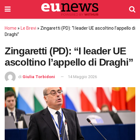
Home
»
Le Brevi
»
Zingaretti (PD): “I leader UE ascoltino l’appello di
Draghi”
Zingaretti (PD): “I leader UE
ascoltino l’appello di Draghi”
di
Giulia Torbidoni
14 Maggio 2026