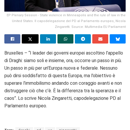
EP Plenary Session - State violence in Minneapolis and the rule of law in the
United States. Il capodelegazione del PD al Parlamento europeo, Nicola
Zingaretti. Source: Multimedia EU Parliament
Bruxelles – “I leader dei governi europei ascoltino l’appello
di Draghi: siamo soli e insieme, ora, occorre un passo in più.
Un passo in più per un’Europa nuova e federale. Nessuno
può dirsi soddisfatto di questa Europa, ma l’obiettivo è
superare l’immobilismo andando con coraggio avanti e non
distruggere ciò che c’è. È la differenza tra la speranza e il
caos”. Lo scrive Nicola Zingaretti, capodelegazione PD al
Parlamento europeo.