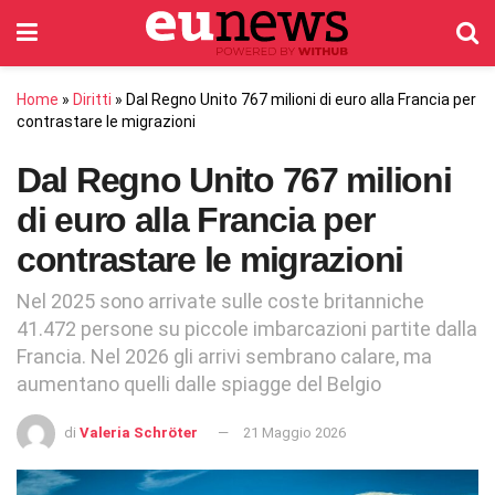
Home
»
Diritti
»
Dal Regno Unito 767 milioni di euro alla Francia per
contrastare le migrazioni
Dal Regno Unito 767 milioni
di euro alla Francia per
contrastare le migrazioni
Nel 2025 sono arrivate sulle coste britanniche
41.472 persone su piccole imbarcazioni partite dalla
Francia. Nel 2026 gli arrivi sembrano calare, ma
aumentano quelli dalle spiagge del Belgio
di
Valeria Schröter
21 Maggio 2026