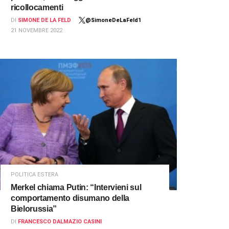
ricollocamenti
DI
SIMONE DE LA FELD
@SimoneDeLaFeld1
21 NOVEMBRE 2022
POLITICA ESTERA
Merkel chiama Putin: “Intervieni sul
comportamento disumano della
Bielorussia”
DI
FRANCESCO DALMAZIO CASINI