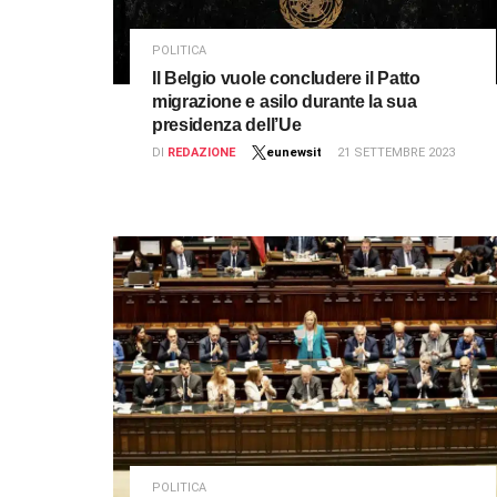
POLITICA
Il Belgio vuole concludere il Patto
migrazione e asilo durante la sua
presidenza dell’Ue
DI
REDAZIONE
eunewsit
21 SETTEMBRE 2023
POLITICA