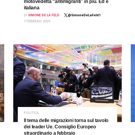
motovedetta “antimigranti” in più. Ed è
italiana
DI
SIMONE DE LA FELD
@SimoneDeLaFeld1
7 FEBBRAIO 2023
POLITICA
Il tema delle migrazioni torna sul tavolo
dei leader Ue. Consiglio Europeo
straordinario a febbraio