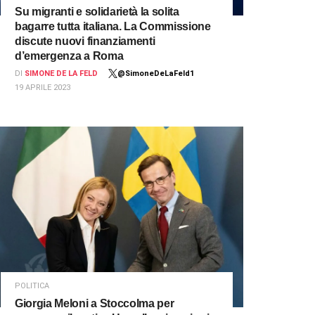
Su migranti e solidarietà la solita
bagarre tutta italiana. La Commissione
discute nuovi finanziamenti
d’emergenza a Roma
DI
SIMONE DE LA FELD
@SimoneDeLaFeld1
19 APRILE 2023
POLITICA
Giorgia Meloni a Stoccolma per