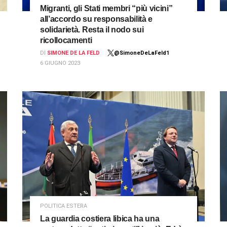
Migranti, gli Stati membri “più vicini”
all’accordo su responsabilità e
solidarietà. Resta il nodo sui
ricollocamenti
DI
SIMONE DE LA FELD
@SimoneDeLaFeld1
6 GIUGNO 2023
POLITICA ESTERA
La guardia costiera libica ha una