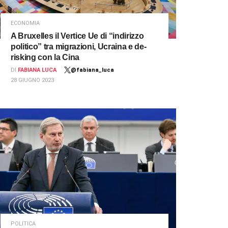
ECONOMIA
A Bruxelles il Vertice Ue di “indirizzo
politico” tra migrazioni, Ucraina e de-
risking con la Cina
DI
FABIANA LUCA
@fabiana_luca
28 GIUGNO 2023
POLITICA