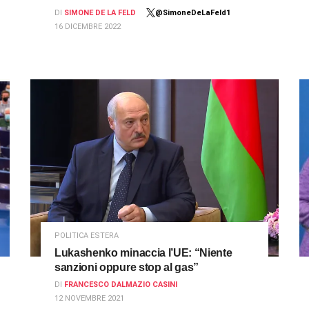
DI
SIMONE DE LA FELD
@SimoneDeLaFeld1
16 DICEMBRE 2022
POLITICA ESTERA
Lukashenko minaccia l’UE: “Niente
sanzioni oppure stop al gas”
DI
FRANCESCO DALMAZIO CASINI
12 NOVEMBRE 2021