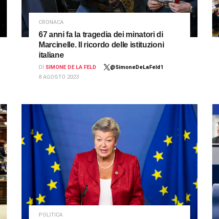
CRONACA
67 anni fa la tragedia dei minatori di
Marcinelle. Il ricordo delle istituzioni
italiane
DI
SIMONE DE LA FELD
@SimoneDeLaFeld1
8 AGOSTO 2023
POLITICA