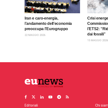
Iran e caro-energia,
Crisi energe
l’andamento dell’economia
Commission
preoccupa l’Eurogruppo
l’ETS2: “Ri
dai fossili”
22 MAGGIO 2026
15 MAGGIO 2026
Editoriali
Chi sia