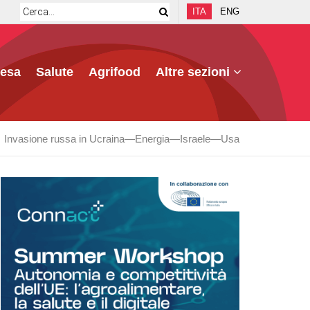
ITA
ENG
fesa
Salute
Agrifood
Altre sezioni
Invasione russa in Ucraina
Energia
Israele
Usa