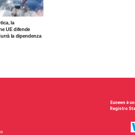
tica, la
e UE difende
durrà la dipendenza
Eunews è una
Registro Sta
mo