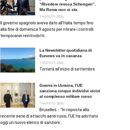
“Rivedere revoca Schengen”.
Ma Roma non ci sta
7 AGOSTO 2026
Il governo spagnolo aveva dato all'Italia tempo fino
alla fine di domenica 9 agosto per ritirare i controlli
temporanei reintrodotti...
La Newsletter quotidiana di
Eunews va in vacanza
7 AGOSTO 2026
Tornerà all'inizio di settembre
Guerra in Ucraina, l’UE
sanziona cinque individui vicini
al complesso militare russo
7 AGOSTO 2026
Bruxelles - "In risposta alla
recente serie di attacchi aerei russi, l’UE ha adottato
oggi un nuovo elenco di sanzioni...