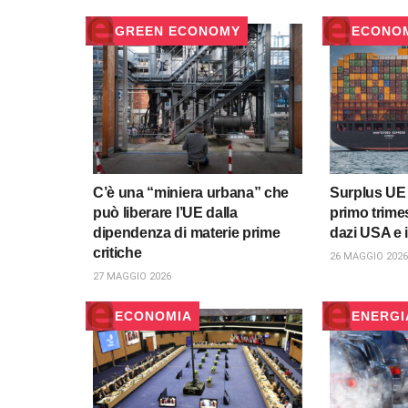
GREEN ECONOMY
ECONO
C’è una “miniera urbana” che
Surplus UE 
può liberare l’UE dalla
primo trime
dipendenza di materie prime
dazi USA e i
critiche
26 MAGGIO 2026
27 MAGGIO 2026
ECONOMIA
ENERGI