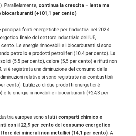
o). Parallelamente,
continua la crescita – lenta ma
 e biocarburanti (+101,1 per cento)
.
 principali fonti energetiche per l’industria: nel 2024
getico finale del settore industriale dell’UE,
 cento. Le energie rinnovabili e i biocarburanti si sono
ando petrolio e prodotti petroliferi (10,4 per cento). La
olidi (5,5 per cento), calore (5,5 per cento) e rifiuti non
014, si è registrata una diminuzione del consumo della
diminuzioni relative si sono registrate nei combustibili
per cento). L’utilizzo di due prodotti energetici è
) e le energie rinnovabili e i biocarburanti (+24,3 per
ndustria europea sono stati i
comparti chimico e
nti con il 22,9 per cento del consumo energetico
ttore dei minerali non metallici (14,1 per cento)
. A