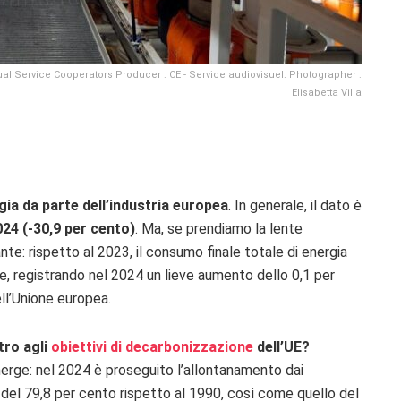
al Service Cooperators Producer : CE - Service audiovisuel. Photographer :
Elisabetta Villa
gia da parte dell’industria europea
. In generale, il dato è
024 (-30,9 per cento)
. Ma, se prendiamo la lente
te: rispetto al 2023, il consumo finale totale di energia
e, registrando nel 2024 un lieve aumento dello 0,1 per
dell’Unione europea.
tro agli
obiettivi di decarbonizzazione
dell’UE?
erge: nel 2024 è proseguito l’allontanamento dai
uito del 79,8 per cento rispetto al 1990, così come quello del