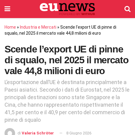
Home
»
Industria e Mercati
»
Scende l’export UE di pinne di
squalo, nel 2025 il mercato vale 44,8 milioni di euro
Scende l’export UE di pinne
di squalo, nel 2025 il mercato
vale 44,8 milioni di euro
L’esportazione dall’UE è destinata principalmente a
Paesi asiatici. Secondo i dati di Eurostat, nel 2025 le
principali destinazioni sono state Singapore e la
Cina, che hanno rappresentato rispettivamente il
41,5 per cento e il 40,9 per cento del commercio di
pinne di squalo
di
Valeria Schröter
8 Giugno 2026