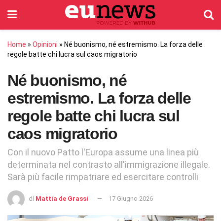
Home
»
Opinioni
»
Né buonismo, né estremismo. La forza delle
regole batte chi lucra sul caos migratorio
Né buonismo, né
estremismo. La forza delle
regole batte chi lucra sul
caos migratorio
Con il nuovo Patto l'Europa assume una linea più
determinata nel contrasto all'immigrazione illegale.
Sarà più facile rimpatriare ed esercitare controlli
di
Mattia de Grassi
17 Giugno 2026