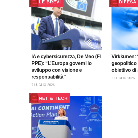
LE BREVI
DIFESA
IA e cybersicurezza, De Meo (FI-
Virkkunen: 
PPE): “L’Europa governi lo
geopolitic
sviluppo con visione e
obiettivo di
responsabilità”
6 LUGLIO 2026
7 LUGLIO 2026
NET & TECH