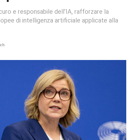
uro e responsabile dell’IA, rafforzare la
pee di intelligenza artificiale applicate alla
ech