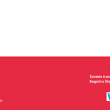
Eunews è una
Registro Sta
mo
i