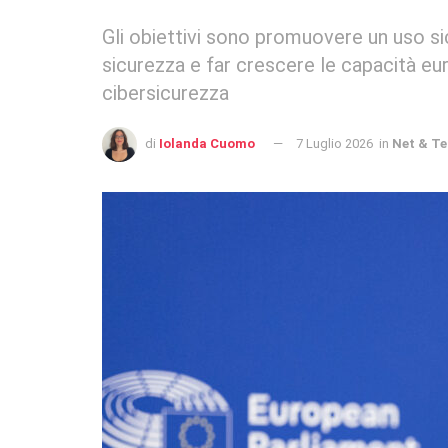
Gli obiettivi sono promuovere un uso sic
sicurezza e far crescere le capacità euro
cibersicurezza
di
Iolanda Cuomo
7 Luglio 2026
in
Net & T