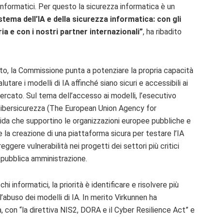
 informatici. Per questo la sicurezza informatica è un
tema dell’IA e della sicurezza informatica: con gli
ria e con i nostri partner internazionali”
, ha ribadito
tto,
la Commissione punta a
potenziare la propria capacità
alutare i
modelli di IA affinché
siano sicuri e accessibili ai
mercato.
Sul tema dell’accesso ai modelli, l’esecutivo
ibersicurezza (
The European Union Agency for
uida che supportino le organizzazioni europee pubbliche e
e la creazione di una piattaforma sicura per testare l’IA
orreggere
vulnerabilità nei progetti dei settori più critici
la pubblica amministrazione.
hi informatici, l
a priorità è identificare e risolvere più
l’abuso dei modelli di IA. In merito Virkunnen ha
, con “
la direttiva
NIS2
, DORA e il Cyber Resilience Act” e