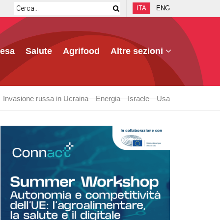
ITA
ENG
fesa
Salute
Agrifood
Altre sezioni
Invasione russa in Ucraina
Energia
Israele
Usa