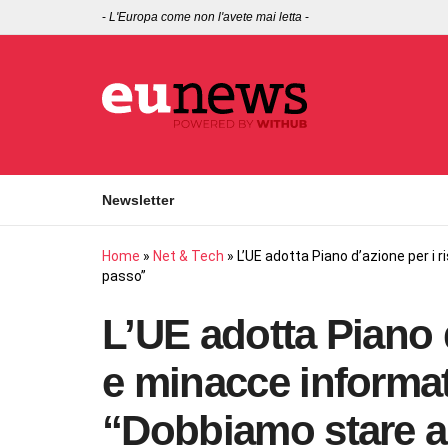
-
L'Europa come non l'avete mai letta
-
Newsletter
Home
»
Net & Tech
»
L’UE adotta Piano d’azione per i 
passo”
L’UE adotta Piano d
e minacce informat
“Dobbiamo stare a