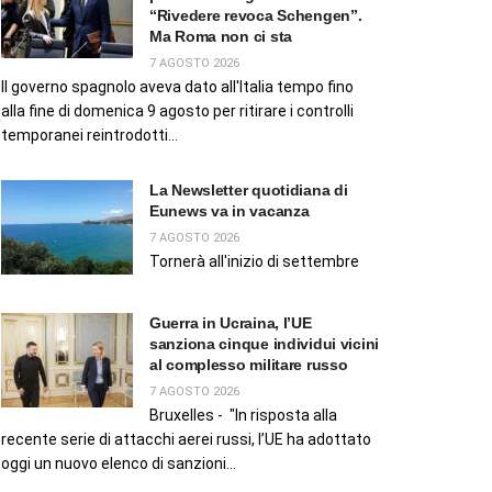
“Rivedere revoca Schengen”.
Ma Roma non ci sta
7 AGOSTO 2026
Il governo spagnolo aveva dato all'Italia tempo fino
alla fine di domenica 9 agosto per ritirare i controlli
temporanei reintrodotti...
La Newsletter quotidiana di
Eunews va in vacanza
7 AGOSTO 2026
Tornerà all'inizio di settembre
Guerra in Ucraina, l’UE
sanziona cinque individui vicini
al complesso militare russo
7 AGOSTO 2026
Bruxelles - "In risposta alla
recente serie di attacchi aerei russi, l’UE ha adottato
oggi un nuovo elenco di sanzioni...