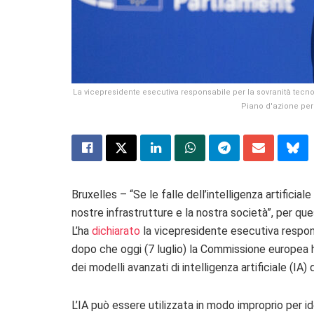
La vicepresidente esecutiva responsabile per la sovranità tecn
Piano d'azione per 
Bruxelles – “Se le
falle dell’intelligenza artifici
nostre infrastrutture e la nostra società”, per qu
L’ha
dichiarato
la vicepresidente esecutiva respon
dopo che oggi (7 luglio) la Commissione europea ha
dei modelli avanzati di intelligenza artificiale (IA)
L’IA può essere utilizzata in modo improprio per id