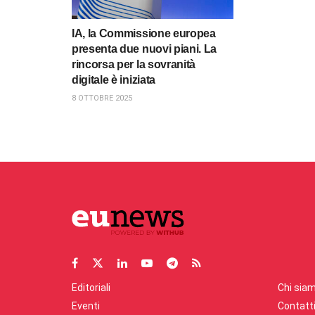
IA, la Commissione europea
presenta due nuovi piani. La
rincorsa per la sovranità
digitale è iniziata
8 OTTOBRE 2025
Editoriali
Chi sia
Eventi
Contatt