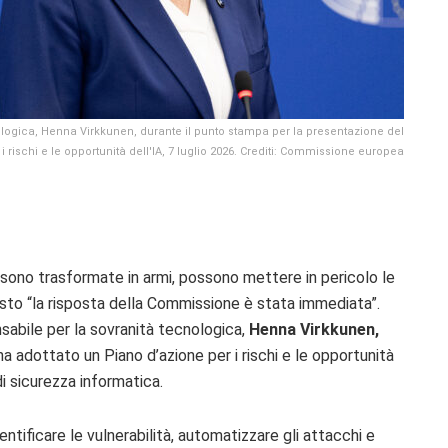
ologica, Henna Virkkunen, durante il punto stampa per la presentazione del
i rischi e le opportunità dell'IA, 7 luglio 2026. Crediti: Commissione europea
ale sono trasformate in armi, possono mettere in pericolo le
esto “la risposta della Commissione è stata immediata”.
sabile per la sovranità tecnologica,
Henna Virkkunen,
 adottato un Piano d’azione per i rischi e le opportunità
 di sicurezza informatica.
entificare le vulnerabilità, automatizzare gli attacchi e