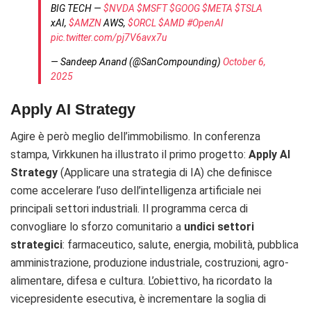
BIG TECH —
$NVDA
$MSFT
$GOOG
$META
$TSLA
xAI,
$AMZN
AWS,
$ORCL
$AMD
#OpenAI
pic.twitter.com/pj7V6avx7u
— Sandeep Anand (@SanCompounding)
October 6,
2025
Apply AI Strategy
Agire è però meglio dell’immobilismo. In conferenza
stampa, Virkkunen ha illustrato il primo progetto:
Apply AI
Strategy
(Applicare una strategia di IA) che definisce
come accelerare l’uso dell’intelligenza artificiale nei
principali settori industriali. Il programma cerca di
convogliare lo sforzo comunitario a
undici settori
strategici
: farmaceutico, salute, energia, mobilità, pubblica
amministrazione, produzione industriale, costruzioni, agro-
alimentare, difesa e cultura. L’obiettivo, ha ricordato la
vicepresidente esecutiva, è incrementare la soglia di