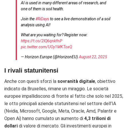
AI is used in many different areas of research, and
one of them is soil health.
Join the
#RiDays
to see a live demonstration of a soil
analysis using AI!
What are you waiting for? Register now:
https://t.co/2lQ6qnkfnP
pic.twitter.com/UOy1MKToxQ
— Horizon Europe (@HorizonEU)
August 22, 2025
I rivali statunitensi
Anche con questi sforzi la
sovranità digitale
, obiettivo
indicato da Bruxelles, rimane un miraggio. Le società
europee impallidiscono di fronte al fatto che solo nel 2025,
le otto principali aziende statunitensi nel settore dell’IA
(Nvidia, Microsoft, Google, Meta, Oracle, Amd, Palantir e
Open Ai) hanno cumulato un aumento di
4,3 trilioni di
dollari
di valore di mercato. Gli investimenti europei in