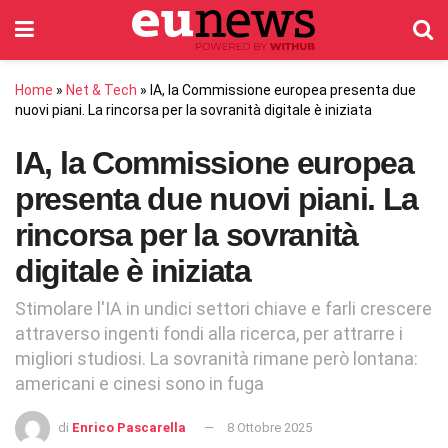
Home
»
Net & Tech
»
IA, la Commissione europea presenta due
nuovi piani. La rincorsa per la sovranità digitale è iniziata
IA, la Commissione europea
presenta due nuovi piani. La
rincorsa per la sovranità
digitale è iniziata
Stimolare l'IA in undici settori chiave e farli crescere
attraverso ingenti fondi alla ricerca, per attrarre i
migliori studiosi. La sovranità rimane però lontana:
americani e cinesi sono in fuga
di
Enrico Pascarella
8 Ottobre 2025