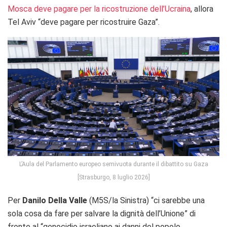
Mosca deve pagare per la ricostruzione dell’Ucraina
, allora
Tel Aviv “deve pagare per ricostruire Gaza”.
L’Aula del Parlamento europeo semivuota durante il dibattito su Gaza
[Strasburgo, 8 luglio 2026]
Per
Danilo Della Valle
(M5S/la Sinistra) “ci sarebbe una
sola cosa da fare per salvare la dignità dell’Unione” di
fronte al “genocidio israeliano ai danni del popolo