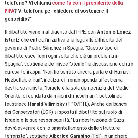
telefono? Vi chiama
come fa con il presidente della
FIFA
? Vi telefona per chiedere di sostenere il
genocidio
?”
Il dibattito viene mal digerito dal PPE, con
Antonio Lopez
Isturiz
che critica l’iniziativa e la lega alle difficoltà del
governo di Pedro Sánchez in Spagna: “Questo tipo di
dibattito esce fuori ogni volta che c’è un problema in
Spagna”, sostiene e definisce “sterile” la discussione contro
cui usa toni aspri. “Non ho sentito ancora parlare di Hamas,
Hezbollah, e Iran”, incalza, offrendo sponda all’estrema
destra sovranista. “Israele è la sola democrazia del Medio
Oriente, circondata da milioni di musulmani”, sottolinea
l’austriaco
Harald Vilimisky
(FPO/PfE). Anche dai banchi
dei Conservatori (ECR) si sposta il dibattito sul ruolo di
Israele e le sue responsabilità. “La ricostruzione di Gaza
dovrà avvenire con lo smantellamento delle strutture
terroriste”, sostiene
Alberico Gambino
(FdI), in un chiaro