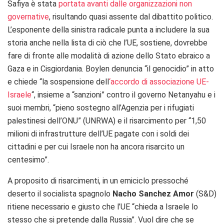
Safiya è stata
portata avanti dalle organizzazioni non
governative
, risultando quasi assente dal dibattito politico.
L’esponente della sinistra radicale punta a includere la sua
storia anche nella lista di ciò che l’UE, sostiene, dovrebbe
fare di fronte alle modalità di azione dello Stato ebraico a
Gaza e in Cisgiordania. Boylen denuncia “il genocidio” in atto
e chiede “la sospensione dell
‘accordo di associazione UE-
Israele
“, insieme a “sanzioni” contro il governo Netanyahu e i
suoi membri, “pieno sostegno all’Agenzia per i rifugiati
palestinesi dell’ONU” (UNRWA) e il risarcimento per “1,50
milioni di infrastrutture dell’UE pagate con i soldi dei
cittadini e per cui Israele non ha ancora risarcito un
centesimo”.
A proposito di risarcimenti, in un emiciclo pressoché
deserto il socialista spagnolo
Nacho Sanchez
Amor
(S&D)
ritiene necessario e giusto che l’UE “chieda a Israele lo
stesso che si pretende dalla Russia”. Vuol dire che se