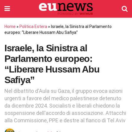
Home
»
Politica Estera
»
Israele, la Sinistra al Parlamento
europeo: “Liberare Hussam Abu Safiya”
Israele, la Sinistra al
Parlamento europeo:
“Liberare Hussam Abu
Safiya”
Nel dibattito d'Aula su Gaza, il gruppo evoca azioni
urgenti a favore del medico palestinese detenuto
da dicembre 2024. Socialisti e liberali chiedono la
sospensione dell'accordo di associazione. Attacchi
alla Commissione, PPE e destre al fianco di Tel Aviv