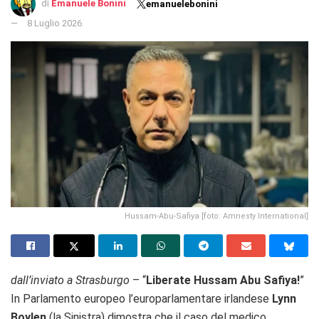
di
Emanuele Bonini
emanuelebonini
8 Luglio 2026
Hussam-Abu-Safiya [foto: Amnesty International]
dall’inviato a Strasburgo
– “
Liberate Hussam Abu Safiya!
”
In Parlamento europeo l’europarlamentare irlandese
Lynn
Boylen
(la Sinistra) dimostra che il caso del medico