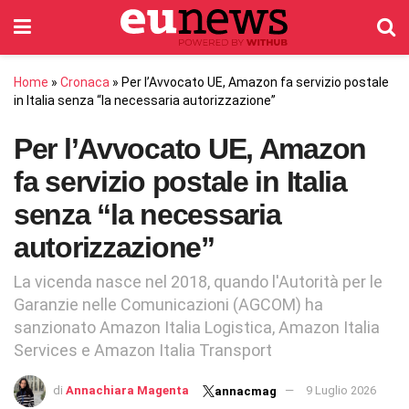
Home
»
Cronaca
»
Per l’Avvocato UE, Amazon fa servizio postale
in Italia senza “la necessaria autorizzazione”
Per l’Avvocato UE, Amazon
fa servizio postale in Italia
senza “la necessaria
autorizzazione”
La vicenda nasce nel 2018, quando l'Autorità per le
Garanzie nelle Comunicazioni (AGCOM) ha
sanzionato Amazon Italia Logistica, Amazon Italia
Services e Amazon Italia Transport
di
Annachiara Magenta
9 Luglio 2026
annacmag