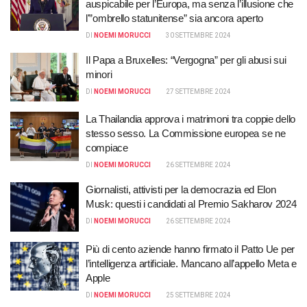
auspicabile per l’Europa, ma senza l’illusione che
l'”ombrello statunitense” sia ancora aperto
DI
NOEMI MORUCCI
30 SETTEMBRE 2024
Il Papa a Bruxelles: “Vergogna” per gli abusi sui
minori
DI
NOEMI MORUCCI
27 SETTEMBRE 2024
La Thailandia approva i matrimoni tra coppie dello
stesso sesso. La Commissione europea se ne
compiace
DI
NOEMI MORUCCI
26 SETTEMBRE 2024
Giornalisti, attivisti per la democrazia ed Elon
Musk: questi i candidati al Premio Sakharov 2024
DI
NOEMI MORUCCI
26 SETTEMBRE 2024
Più di cento aziende hanno firmato il Patto Ue per
l’intelligenza artificiale. Mancano all’appello Meta e
Apple
DI
NOEMI MORUCCI
25 SETTEMBRE 2024