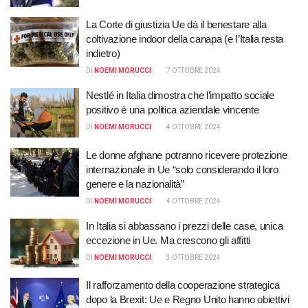
La Corte di giustizia Ue dà il benestare alla
coltivazione indoor della canapa (e I’Italia resta
indietro)
DI
NOEMI MORUCCI
7 OTTOBRE 2024
Nestlé in Italia dimostra che l’impatto sociale
positivo è una politica aziendale vincente
DI
NOEMI MORUCCI
4 OTTOBRE 2024
Le donne afghane potranno ricevere protezione
internazionale in Ue “solo considerando il loro
genere e la nazionalità”
DI
NOEMI MORUCCI
4 OTTOBRE 2024
In Italia si abbassano i prezzi delle case, unica
eccezione in Ue. Ma crescono gli affitti
DI
NOEMI MORUCCI
3 OTTOBRE 2024
Il rafforzamento della cooperazione strategica
dopo la Brexit: Ue e Regno Unito hanno obiettivi