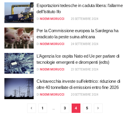
Esportazioni tedesche in caduta libera: l’allarme
dell’Istituto Ifo
DI
NOEMI MORUCCI
25 SETTEMBRE 2024
Per la Commissione europea la Sardegna ha
eradicato la peste suina africana
DI
NOEMI MORUCCI
24 SETTEMBRE 2024
L’Agenzia Ice ospita Nato ed Ue per parlare di
tecnologie emergenti e dirompenti (edts)
DI
NOEMI MORUCCI
23 SETTEMBRE 2024
Civitavecchia investe sull’elettrico: riduzione di
oltre 40 tonnellate di emissioni entro fine 2026
DI
NOEMI MORUCCI
20 SETTEMBRE 2024
1
…
3
4
5