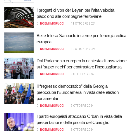
I progetti di von der Leyen per l’alta velocità
piacciono alle compagnie ferroviarie
DI
NOEMI MORUCCI
11 OTTOBRE 2024
Bei e Intesa Sanpaolo insieme per l’energia eolica
europea
DI
NOEMI MORUCCI
10 OTTOBRE 2024
Dal Parlamento europeo la richiesta di tassazione
sui ‘super ricchi’ per contrastare l’ineguaglianza
DI
NOEMI MORUCCI
9 OTTOBRE 2024
Il “regresso democratico” della Georgia
preoccupa l’Eurocamera in vista delle elezioni
parlamentari
DI
NOEMI MORUCCI
9 OTTOBRE 2024
I partiti europeisti attaccano Orban in vista della
presentazione delle priorità del Consiglio
DI
NOEMI MORUCCI
8 OTTOBRE 2024