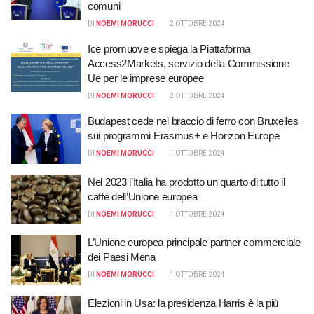
comuni
DI
NOEMI MORUCCI
2 OTTOBRE 2024
Ice promuove e spiega la Piattaforma
Access2Markets, servizio della Commissione
Ue per le imprese europee
DI
NOEMI MORUCCI
2 OTTOBRE 2024
Budapest cede nel braccio di ferro con Bruxelles
sui programmi Erasmus+ e Horizon Europe
DI
NOEMI MORUCCI
1 OTTOBRE 2024
Nel 2023 l’Italia ha prodotto un quarto di tutto il
caffè dell’Unione europea
DI
NOEMI MORUCCI
1 OTTOBRE 2024
L’Unione europea principale partner commerciale
dei Paesi Mena
DI
NOEMI MORUCCI
1 OTTOBRE 2024
Elezioni in Usa: la presidenza Harris è la più