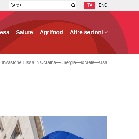
ITA
ENG
fesa
Salute
Agrifood
Altre sezioni
Invasione russa in Ucraina
Energia
Israele
Usa