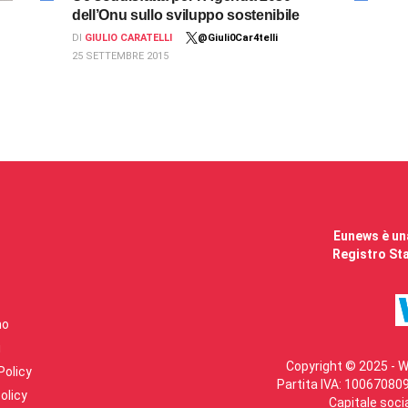
dell’Onu sullo sviluppo sostenibile
DI
GIULIO CARATELLI
@Giuli0Car4telli
25 SETTEMBRE 2015
Eunews è una
Registro Sta
mo
i
Copyright © 2025 - W
Policy
Partita IVA: 100670809
olicy
Capitale soci