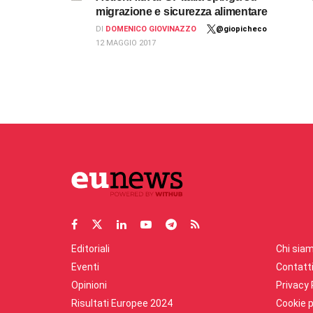
migrazione e sicurezza alimentare
DI
DOMENICO GIOVINAZZO
@giopicheco
12 MAGGIO 2017
Editoriali
Chi sia
Eventi
Contatt
Opinioni
Privacy 
Risultati Europee 2024
Cookie p