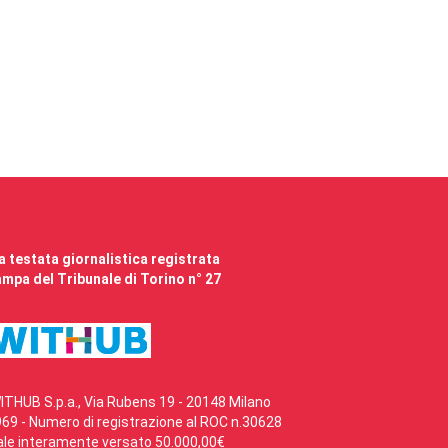
 testata giornalistica registrata
mpa del Tribunale di Torino n° 27
ITHUB S.p.a., Via Rubens 19 - 20148 Milano
69 - Numero di registrazione al ROC n.30628
ale interamente versato 50.000,00€