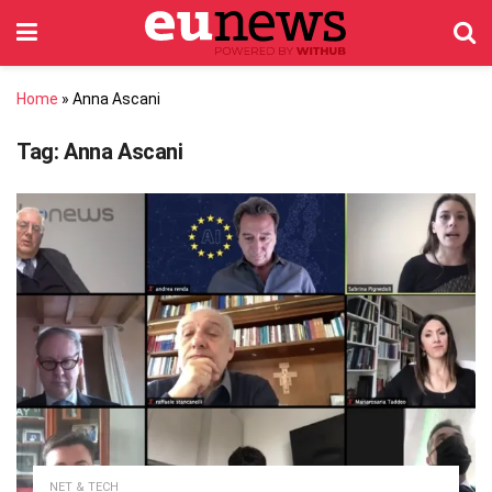
Home
»
Anna Ascani
Tag:
Anna Ascani
NET & TECH