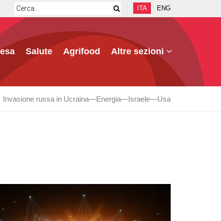
ITA
ENG
fesa
Salute
Agrifood
Altre sezioni
Invasione russa in Ucraina
Energia
Israele
Usa