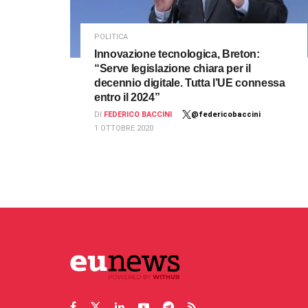
POLITICA
Innovazione tecnologica, Breton:
“Serve legislazione chiara per il
decennio digitale. Tutta l’UE connessa
entro il 2024”
DI
FEDERICO BACCINI
@federicobaccini
1 OTTOBRE 2020