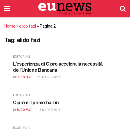
Home
»
elido fazi
»
Pagina 2
Tag:
elido fazi
EDITORIALI
L’esperienza di Cipro accelera la necessità
dell’Unione Bancaria
DI
ELIDO FAZI
25 MARZO 2013
EDITORIALI
Cipro e il primo bail-in
DI
ELIDO FAZI
18 MARZO 2013
ECONOMIA