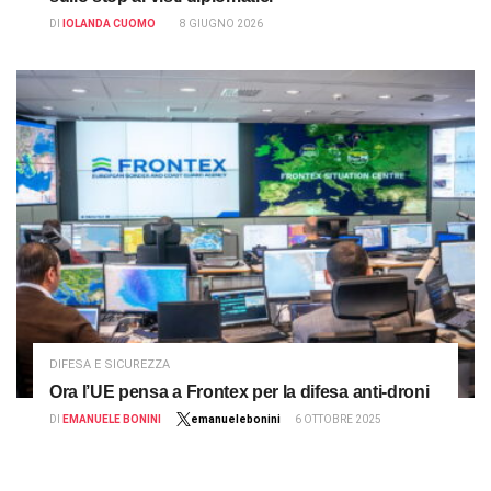
DI
IOLANDA CUOMO
8 GIUGNO 2026
DIFESA E SICUREZZA
Ora l’UE pensa a Frontex per la difesa anti-droni
DI
EMANUELE BONINI
emanuelebonini
6 OTTOBRE 2025