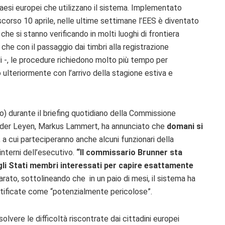
esi europei che utilizzano il sistema.
Implementato
scorso 10 aprile, nelle ultime settimane
l’EES è diventato
che si stanno verificando in molti luoghi di frontiera
 che con il passaggio dai timbri alla registrazione
li -, le procedure richiedono molto più tempo per
ulteriormente con l’arrivo della stagione estiva e
o) durante il briefing quotidiano della Commissione
n der Leyen, Markus Lammert, ha annunciato che
domani si
, a cui parteciperanno anche alcuni funzionari della
interni dell’esecutivo.
“Il commissario Brunner sta
degli Stati membri interessati per capire esattamente
hiarato, sottolineando che
in un paio di mesi, il sistema ha
entificate come “potenzialmente pericolose”.
vere le difficoltà riscontrate dai cittadini europei