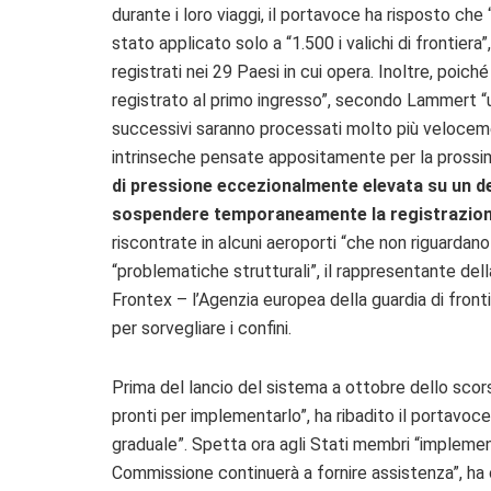
durante i loro viaggi, il portavoce ha risposto che 
stato applicato solo a “1.500 i valichi di frontiera”
registrati nei 29 Paesi in cui opera. Inoltre, poic
registrato al primo ingresso”, secondo Lammert “un
successivi saranno processati molto più veloceme
intrinseche pensate appositamente per la prossi
di pressione eccezionalmente elevata su un dete
sospendere temporaneamente la registrazione 
riscontrate in alcuni aeroporti “che non riguardano 
“problematiche strutturali”, il rappresentante del
Frontex – l’Agenzia europea della guardia di fronti
per sorvegliare i confini.
Prima del lancio del sistema a ottobre dello scor
pronti per implementarlo”, ha ribadito il portavo
graduale”. Spetta ora agli Stati membri “implem
Commissione continuerà a fornire assistenza”, ha