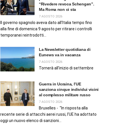
“Rivedere revoca Schengen”.
Ma Roma non ci sta
7 AGOSTO 2026
Il governo spagnolo aveva dato all'Italia tempo fino
alla fine di domenica 9 agosto per ritirare i controlli
temporanei reintrodotti...
La Newsletter quotidiana di
Eunews va in vacanza
7 AGOSTO 2026
Tornerà all'inizio di settembre
Guerra in Ucraina, l’UE
sanziona cinque individui vicini
al complesso militare russo
7 AGOSTO 2026
Bruxelles - "In risposta alla
recente serie di attacchi aerei russi, l’UE ha adottato
oggi un nuovo elenco di sanzioni...