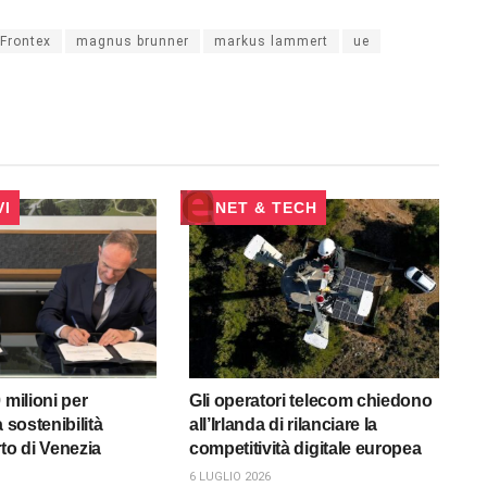
Frontex
magnus brunner
markus lammert
ue
VI
NET & TECH
 milioni per
Gli operatori telecom chiedono
a sostenibilità
all’Irlanda di rilanciare la
to di Venezia
competitività digitale europea
6 LUGLIO 2026