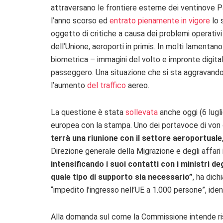
attraversano le frontiere esterne dei ventinove Pa
l’anno scorso ed
entrato pienamente in vigore
lo 
oggetto di critiche a causa dei problemi operativi 
dell’Unione, aeroporti in primis. In molti lamentano
biometrica –
immagini del volto e impronte digita
passeggero. Una situazione che si sta aggravando 
l’aumento
del traffico
aereo.
La questione è stata
sollevata
anche oggi (6 lugli
europea con la stampa. Uno dei portavoce di vo
terrà una riunione con il settore aeroportuale
Direzione generale della Migrazione e degli affari 
intensificando i suoi contatti con i ministri 
quale tipo di supporto sia necessario”
, ha dic
“impedito l’ingresso nell’UE a 1.000 persone”, id
Alla domanda sul come la Commissione intende risol