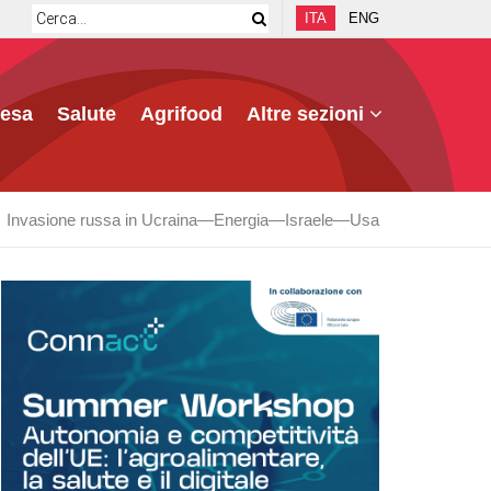
ITA
ENG
fesa
Salute
Agrifood
Altre sezioni
Invasione russa in Ucraina
Energia
Israele
Usa