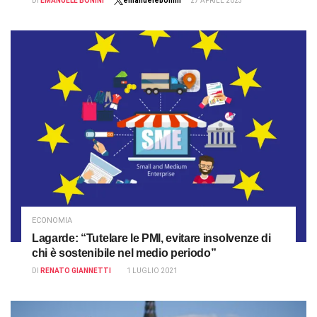
DI
EMANUELE BONINI
emanuelebonini
27 APRILE 2023
ECONOMIA
Lagarde: “Tutelare le PMI, evitare insolvenze di
chi è sostenibile nel medio periodo”
DI
RENATO GIANNETTI
1 LUGLIO 2021