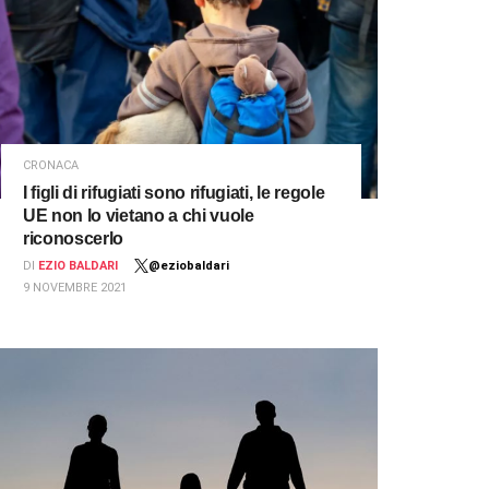
CRONACA
I figli di rifugiati sono rifugiati, le regole
UE non lo vietano a chi vuole
riconoscerlo
DI
EZIO BALDARI
@eziobaldari
9 NOVEMBRE 2021