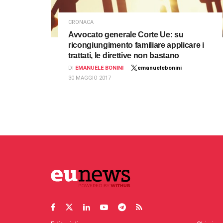
CRONACA
Avvocato generale Corte Ue: su
ricongiungimento familiare applicare i
trattati, le direttive non bastano
DI
EMANUELE BONINI
emanuelebonini
30 MAGGIO 2017