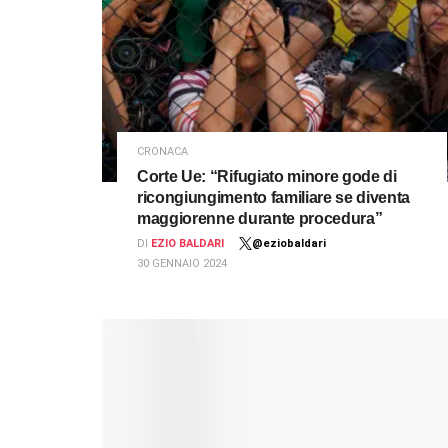
CRONACA
Corte Ue: “Rifugiato minore gode di
ricongiungimento familiare se diventa
maggiorenne durante procedura”
DI
EZIO BALDARI
@eziobaldari
30 GENNAIO 2024