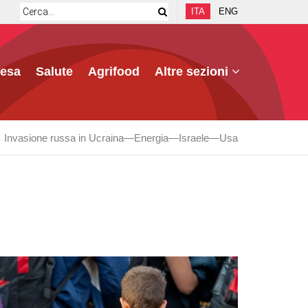
ITA
ENG
fesa
Salute
Agrifood
Altre sezioni
Invasione russa in Ucraina
Energia
Israele
Usa