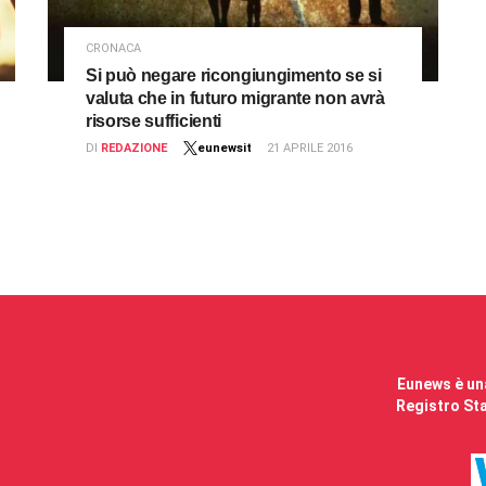
CRONACA
Si può negare ricongiungimento se si
valuta che in futuro migrante non avrà
risorse sufficienti
DI
REDAZIONE
eunewsit
21 APRILE 2016
Eunews è una
Registro Sta