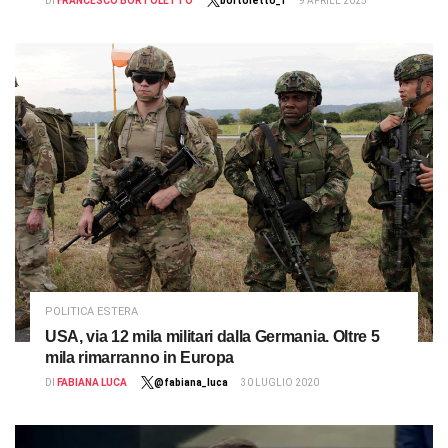
DI
FRANCESCO BORTOLETTO
bortoletto_f
9 APRILE 2025
POLITICA ESTERA
USA, via 12 mila militari dalla Germania. Oltre 5
mila rimarranno in Europa
DI
FABIANA LUCA
@fabiana_luca
30 LUGLIO 2020