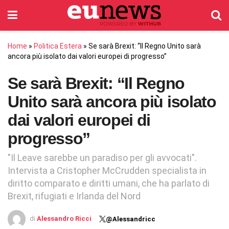
Home
»
Politica Estera
»
Se sarà Brexit: “Il Regno Unito sarà
ancora più isolato dai valori europei di progresso”
Se sarà Brexit: “Il Regno
Unito sarà ancora più isolato
dai valori europei di
progresso”
"Il Leave sarebbe un paradiso per gli avvocati".
Intervista a Cristopher McCrudden specialista in
diritto comparato e diritti umani, che ha parlato di
Brexit, rifugiati e Irlanda del Nord
di
Alessandro Ricci
@Alessandricc