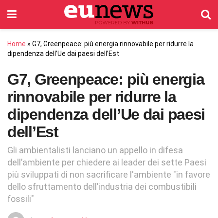
Home
»
G7, Greenpeace: più energia rinnovabile per ridurre la
dipendenza dell’Ue dai paesi dell’Est
G7, Greenpeace: più energia
rinnovabile per ridurre la
dipendenza dell’Ue dai paesi
dell’Est
Gli ambientalisti lanciano un appello in difesa
dell’ambiente per chiedere ai leader dei sette Paesi
più sviluppati di non sacrificare l'ambiente "in favore
dello sfruttamento dell’industria dei combustibili
fossili"