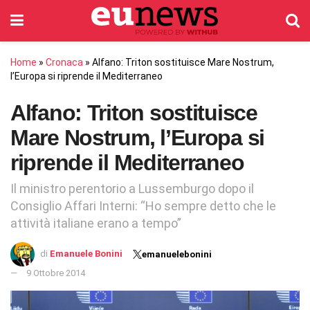
Home
»
Cronaca
»
Alfano: Triton sostituisce Mare Nostrum,
l’Europa si riprende il Mediterraneo
Alfano: Triton sostituisce
Mare Nostrum, l’Europa si
riprende il Mediterraneo
Il ministro perentorio a Lussemburgo dopo il
Consiglio Affari Interni: “Ho sempre detto che le
attività italiane erano a tempo”
di
Emanuele Bonini
emanuelebonini
9 Ottobre 2014