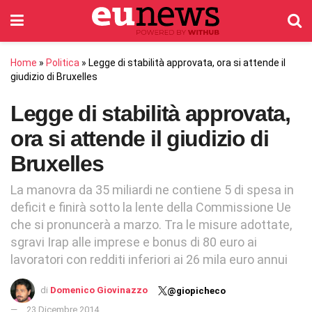
Home
»
Politica
»
Legge di stabilità approvata, ora si attende il
giudizio di Bruxelles
Legge di stabilità approvata,
ora si attende il giudizio di
Bruxelles
La manovra da 35 miliardi ne contiene 5 di spesa in
deficit e finirà sotto la lente della Commissione Ue
che si pronuncerà a marzo. Tra le misure adottate,
sgravi Irap alle imprese e bonus di 80 euro ai
lavoratori con redditi inferiori ai 26 mila euro annui
di
Domenico Giovinazzo
@giopicheco
23 Dicembre 2014