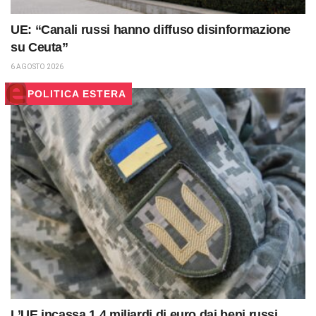
UE: “Canali russi hanno diffuso disinformazione
su Ceuta”
6 AGOSTO 2026
POLITICA ESTERA
L’UE incassa 1,4 miliardi di euro dai beni russi