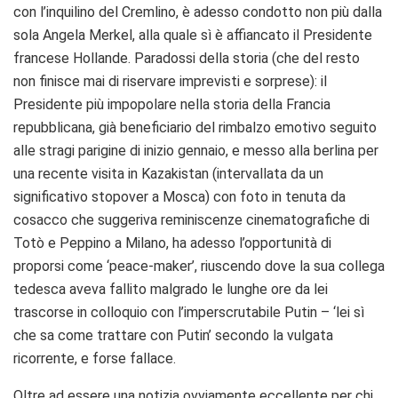
con l’inquilino del Cremlino, è adesso condotto non più dalla
sola Angela Merkel, alla quale sì è affiancato il Presidente
francese Hollande. Paradossi della storia (che del resto
non finisce mai di riservare imprevisti e sorprese): il
Presidente più impopolare nella storia della Francia
repubblicana, già beneficiario del rimbalzo emotivo seguito
alle stragi parigine di inizio gennaio, e messo alla berlina per
una recente visita in Kazakistan (intervallata da un
significativo stopover a Mosca) con foto in tenuta da
cosacco che suggeriva reminiscenze cinematografiche di
Totò e Peppino a Milano, ha adesso l’opportunità di
proporsi come ‘peace-maker’, riuscendo dove la sua collega
tedesca aveva fallito malgrado le lunghe ore da lei
trascorse in colloquio con l’imperscrutabile Putin – ‘lei sì
che sa come trattare con Putin’ secondo la vulgata
ricorrente, e forse fallace.
Oltre ad essere una notizia ovviamente eccellente per chi