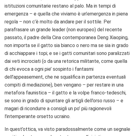
istituzioni comunitarie restano al palo. Ma in tempi di
emergenza – e quella che viviamo è un’emergenza in piena
regola – non c’è molto da andare per il sottile. Per
parafrasare un grande leader (non europeo) del recente
passato, il padre della Cina contemporanea Deng Xiaoping,
non importa se il gatto sia bianco o nero ma se sia in grado
di acchiappare i topi; e se i gatti comunitari sono paralizzati
dai veti incrociati (o da una retorica militante, come quella
di chi evoca a ogni pie’ sospinto i fantasmi
dell’appeasement, che ne squalifica in partenza eventuali
compiti di mediazione), ben vengano – per restare in una
metafora faunistica – il gatto e la volpe franco-tedeschi,
se sono in grado di spuntare gli artigli dell’orso russo – e
magari di ricondurre a consigli un po’ più ragionevoli
l’intemperante orsetto ucraino.
In quest’ottica, va visto paradossalmente come un segnale