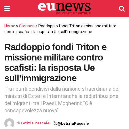
Home
»
Cronaca
»
Raddoppio fondi Triton e missione militare
contro scafisti: la risposta Ue sull’immigrazione
Raddoppio fondi Triton e
missione militare contro
scafisti: la risposta Ue
sull’immigrazione
Tra i punti condivisi dalla riunione straordinaria dei
ministri di Esteri e Interni anche la redistribuzione
dei migranti tra i Paesi. Mogherini: "C'è
consapevolezza nuova"
di
Letizia Pascale
@LetiziaPascale