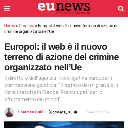
Home
»
Cronaca
»
Europol: il web è il nuovo terreno di azione del
crimine organizzato nell’Ue
Europol: il web è il nuovo
terreno di azione del crimine
organizzato nell’Ue
Il direttore dell'agenzia investigativa europea in
commissione giustizia: "Il traffico dei migranti è in
forte crescita in Europa. Preoccupati per lo
sfruttamento dei minori"
di
Matteo Guidi
24 Aprile 2017
@Matt_Guidi