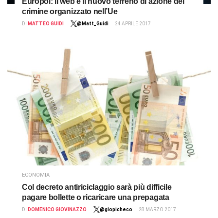
Europol: il web è il nuovo terreno di azione del
crimine organizzato nell’Ue
DI
MATTEO GUIDI
@Matt_Guidi
24 APRILE 2017
ECONOMIA
Col decreto antiriciclaggio sarà più difficile
pagare bollette o ricaricare una prepagata
DI
DOMENICO GIOVINAZZO
@giopicheco
28 MARZO 2017