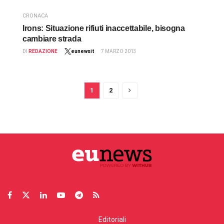
CRONACA
Irons: Situazione rifiuti inaccettabile, bisogna
cambiare strada
DI
REDAZIONE
eunewsit
7 MARZO 2013
1
2
Editoriali