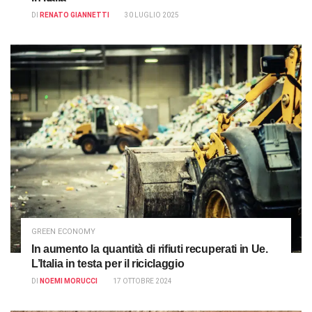
DI
RENATO GIANNETTI
30 LUGLIO 2025
GREEN ECONOMY
In aumento la quantità di rifiuti recuperati in Ue.
L’Italia in testa per il riciclaggio
DI
NOEMI MORUCCI
17 OTTOBRE 2024