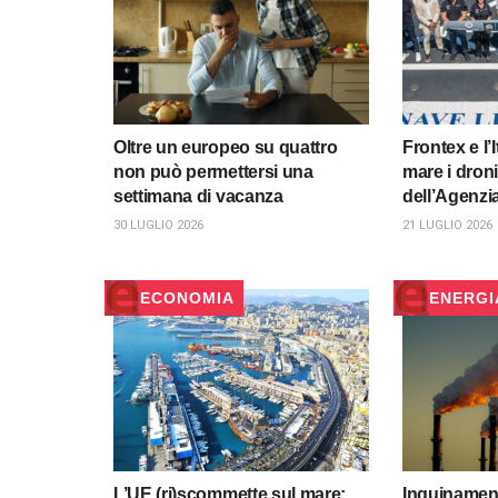
Oltre un europeo su quattro
Frontex e l’
non può permettersi una
mare i droni
settimana di vacanza
dell’Agenzia
30 LUGLIO 2026
21 LUGLIO 2026
ECONOMIA
ENERGI
L’UE (ri)scommette sul mare:
Inquinamen