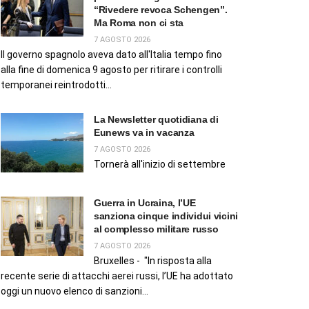
“Rivedere revoca Schengen”.
Ma Roma non ci sta
7 AGOSTO 2026
Il governo spagnolo aveva dato all'Italia tempo fino
alla fine di domenica 9 agosto per ritirare i controlli
temporanei reintrodotti...
La Newsletter quotidiana di
Eunews va in vacanza
7 AGOSTO 2026
Tornerà all'inizio di settembre
Guerra in Ucraina, l’UE
sanziona cinque individui vicini
al complesso militare russo
7 AGOSTO 2026
Bruxelles - "In risposta alla
recente serie di attacchi aerei russi, l’UE ha adottato
oggi un nuovo elenco di sanzioni...