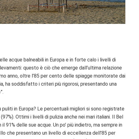
le acque balneabili in Europa e in forte calo i livelli di
llevamenti: questo è ciò che emerge dall’ultima relazione
imo anno, oltre l’85 per cento delle spiagge monitorate dai
ia, ha soddisfatto i criteri più rigorosi, presentando una
”.
ù puliti in Europa?
Le percentuali migliori si sono registrate
%). Ottimi i livelli di pulizia anche nei mari italiani. Il Bel
en il 91% delle sue acque. Un po’ più indietro, ma sempre in
lo che presentano un livello di eccellenza dell’85 per