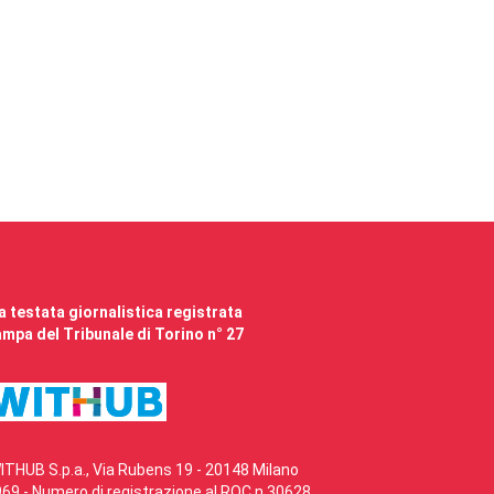
 testata giornalistica registrata
mpa del Tribunale di Torino n° 27
ITHUB S.p.a., Via Rubens 19 - 20148 Milano
69 - Numero di registrazione al ROC n.30628