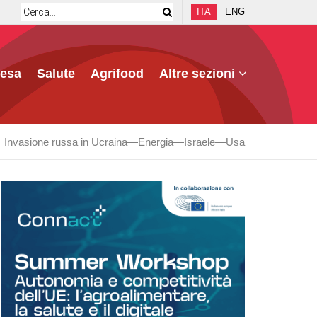
ITA
ENG
fesa
Salute
Agrifood
Altre sezioni
Invasione russa in Ucraina
Energia
Israele
Usa