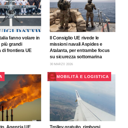
Italia fanno volare in
Il Consiglio UE rivede le
 più grandi
missioni navali Aspides e
 di frontiera UE
Atalanta, per entrambe focus
su sicurezza sottomarina
30 MARZO 2026
A
MOBILITÀ E LOGISTICA
to, Agenzia UE
Trolley gratuito, rimborsi