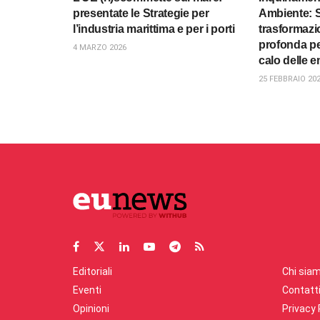
presentate le Strategie per
Ambiente: 
l’industria marittima e per i porti
trasformazi
profonda pe
4 MARZO 2026
calo delle e
25 FEBBRAIO 20
Editoriali
Chi sia
Eventi
Contatt
Opinioni
Privacy 