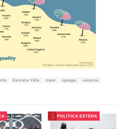
ente
Karmenu Vella
mare
spiagge
vacanze
CA
POLITICA ESTERA