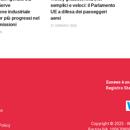
Serve
semplici e veloci: il Parlamento
one industriale
UE a difesa dei passeggeri
r più progressi nel
aerei
missioni
21 GENNAIO 2026
26
Eunews è una
Registro Sta
mo
i
Copyright © 2025 - W
Policy
Partita IVA: 100670809