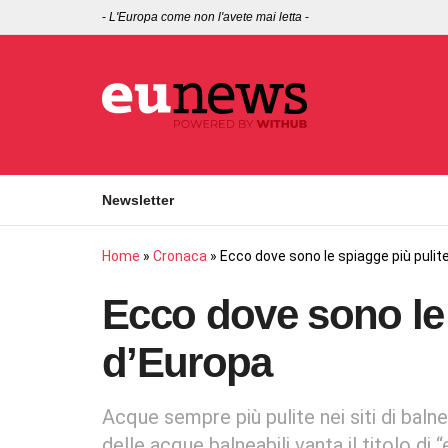
-
L'Europa come non l'avete mai letta
-
Newsletter
Home
»
Cronaca
»
Ecco dove sono le spiagge più pulit
Ecco dove sono le 
d’Europa
Acque sempre più pulite nei siti di baln
delle acque balneabili vanta il titolo di 