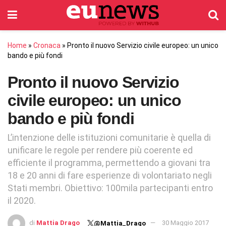
Home
»
Cronaca
»
Pronto il nuovo Servizio civile europeo: un unico
bando e più fondi
Pronto il nuovo Servizio
civile europeo: un unico
bando e più fondi
L’intenzione delle istituzioni comunitarie è quella di
unificare le regole per rendere più coerente ed
efficiente il programma, permettendo a giovani tra
18 e 20 anni di fare esperienze di volontariato negli
Stati membri. Obiettivo: 100mila partecipanti entro
il 2020.
di
Mattia Drago
30 Maggio 2017
@Mattia_Drago