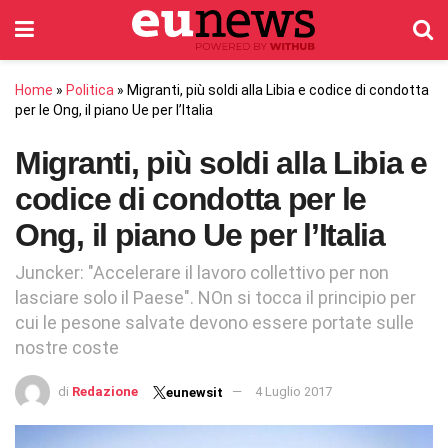
Home
»
Politica
»
Migranti, più soldi alla Libia e codice di condotta
per le Ong, il piano Ue per l’Italia
Migranti, più soldi alla Libia e
codice di condotta per le
Ong, il piano Ue per l’Italia
Juncker: "Accelerare il lavoro collettivo per non
lasciare solo il Paese". NOn si tocca il principio per
cui le pesone salvate devono essere portate sulle
nostre coste
di
Redazione
4 Luglio 2017
eunewsit