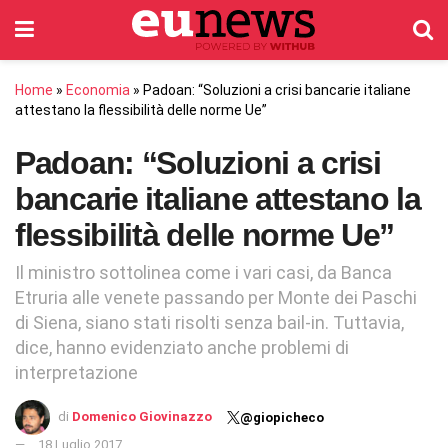
Home
»
Economia
»
Padoan: “Soluzioni a crisi bancarie italiane
attestano la flessibilità delle norme Ue”
Padoan: “Soluzioni a crisi
bancarie italiane attestano la
flessibilità delle norme Ue”
Il ministro sottolinea come i vari casi, da Banca
Etruria alle venete passando per Monte dei Paschi
di Siena, siano stati risolti senza bail-in. Tuttavia,
dice, hanno evidenziato anche problemi di
interpretazione
di
Domenico Giovinazzo
@giopicheco
18 Luglio 2017