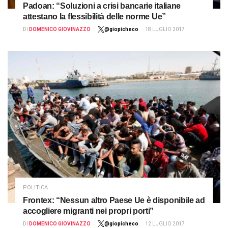
Padoan: “Soluzioni a crisi bancarie italiane
attestano la flessibilità delle norme Ue”
DI
DOMENICO GIOVINAZZO
@giopicheco
18 LUGLIO 2017
POLITICA
Frontex: “Nessun altro Paese Ue è disponibile ad
accogliere migranti nei propri porti”
DI
DOMENICO GIOVINAZZO
@giopicheco
12 LUGLIO 2017