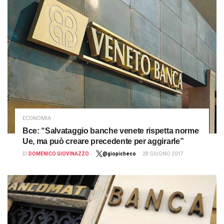
ECONOMIA
Bce: “Salvataggio banche venete rispetta norme
Ue, ma può creare precedente per aggirarle”
DI
DOMENICO GIOVINAZZO
@giopicheco
28 GIUGNO 2017