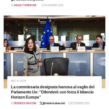
DI
GIULIA TORBIDONI
5 NOVEMBRE 2024
NET & TECH
La commissaria designata Ivanova al vaglio del
Parlamento Ue: “Difenderò con forza il bilancio
Horizon Europe”
DI
FEDERICO BACCINI
@federicobaccini
5 SETTEMBRE 2023