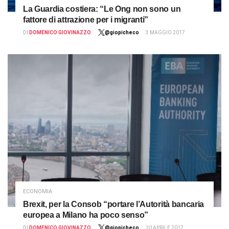
La Guardia costiera: “Le Ong non sono un
fattore di attrazione per i migranti”
DI
DOMENICO GIOVINAZZO
@giopicheco
3 MAGGIO 2017
ECONOMIA
Brexit, per la Consob “portare l’Autorità bancaria
europea a Milano ha poco senso”
DI
DOMENICO GIOVINAZZO
@giopicheco
20 APRILE 2017