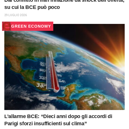
Dal conflitto in Iran inflazione da shock dell’offerta,
su cui la BCE può poco
29 LUGLIO 2026
GREEN ECONOMY
L’allarme BCE: “Dieci anni dopo gli accordi di
Parigi sforzi insufficienti sul clima”