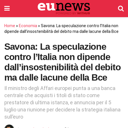
Home
»
Economia
»
Savona: La speculazione contro l’Italia non
dipende dall’insostenibilità del debito ma dalle lacune della Bce
Savona: La speculazione
contro l’Italia non dipende
dall’insostenibilità del debito
ma dalle lacune della Bce
Il ministro degli Affari europei punta a una banca
centrale che acquisti i titoli di stato come
prestatore di ultima istanza, e annuncia per il 5
luglio una riunione per decidere la strategia italiana
sull’euro