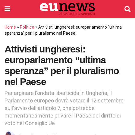
Home
»
Politica
»
Attivisti ungheresi: europarlamento “ultima
speranza” per il pluralismo nel Paese
Attivisti ungheresi:
europarlamento “ultima
speranza” per il pluralismo
nel Paese
Per arginare l'ondata liberticida in Ungheria, il
Parlamento europeo dovrà votare il 12 settembre
sull'avvio dell'articolo 7, che potrebbe
momentaneamente privare il Paese del diritto di
voto nel Consiglio Ue