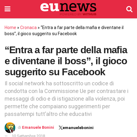
Home
»
Cronaca
»
“Entra a far parte della mafia e diventane il
boss”, il gioco suggerito su Facebook
“Entra a far parte della mafia
e diventane il boss”, il gioco
suggerito su Facebook
Il social network ha sottoscritto un codice di
condotta con la Commissione Ue per contrastare i
messaggi di odio e di istigazione alla violenza, poi
permette che compaiano suggerimenti per
passatempi tutt'altro che educativi
di
Emanuele Bonini
emanuelebonini
10 Settembre 2018