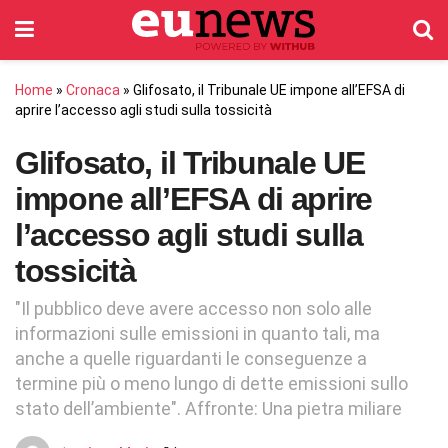
Home
»
Cronaca
»
Glifosato, il Tribunale UE impone all’EFSA di
aprire l’accesso agli studi sulla tossicità
Glifosato, il Tribunale UE
impone all’EFSA di aprire
l’accesso agli studi sulla
tossicità
"Il pubblico deve avere accesso non solo alle
informazioni sulle emissioni in quanto tali, ma
anche a quelle riguardanti le conseguenze a
termine più o meno lungo di dette emissioni sullo
stato dell’ambiente". Affronte: Una pietra miliare