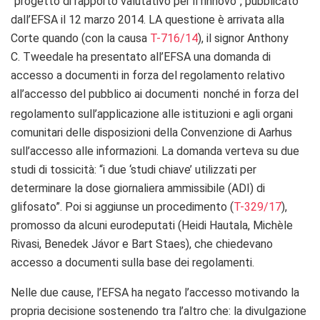
“progetto di rapporto valutativo per il rinnovo”, pubblicato
dall’EFSA il 12 marzo 2014. LA questione è arrivata alla
Corte quando (con la causa
T-716/14
), il signor Anthony
C. Tweedale ha presentato all’EFSA una domanda di
accesso a documenti in forza del regolamento relativo
all’accesso del pubblico ai documenti
nonché in forza del
regolamento sull’applicazione alle istituzioni e agli organi
comunitari delle disposizioni della Convenzione di Aarhus
sull’accesso alle informazioni. La domanda verteva su due
studi di tossicità: “i due ‘studi chiave’ utilizzati per
determinare la dose giornaliera ammissibile (ADI) di
glifosato”. Poi si aggiunse un procedimento (
T-329/17
),
promosso da alcuni eurodeputati (Heidi Hautala, Michèle
Rivasi, Benedek Jávor e Bart Staes), che chiedevano
accesso a documenti sulla base dei regolamenti.
Nelle due cause, l’EFSA ha negato l’accesso motivando la
propria decisione sostenendo tra l’altro che: la divulgazione