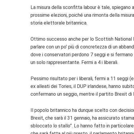
La misura della sconfitta labour è tale, spiegano a
prossime elezioni, poiché una rimonta della misur
storia elettorale britannica.
Ottimo successo anche per lo Scottish National P
parlare con un po’ più di concretezza di un abban
dove i conservatori perdono 7 seggi e si fermano 
un solo rappresentante. Fermi a 4 i liberali.
Pessimo risultato per i liberali, fermi a 11 seggi (
ex alleati dei Tories, il DUP irlandese, hanno subit
confermano un seggio, mentre il partito Brexit d
Il popolo britannico ha dunque scelto con decisione,
Brexit, che sarà il 31 gennaio, ha assicurato st
sbloccato lo stallo”. Lo hanno fatto in particola
che sarà fatta al più presto, il parlamento brita