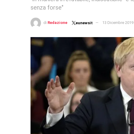
senza forse"
di
Redazione
13 Dicembre 2019
eunewsit