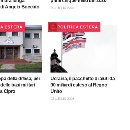
’ombra lunga
primi cinque mesi del 2026
’ di Angelo Boccato
30 LUGLIO 2026
CA ESTERA
POLITICA ESTERA
pa della difesa, per
Ucraina, il pacchetto di aiuti da
delle basi militari
90 miliardi esteso al Regno
 a Cipro
Unito
22 LUGLIO 2026