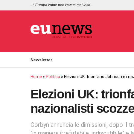
-
L'Europa come non l'avete mai letta
-
Newsletter
Home
»
Politica
»
Elezioni UK: trionfano Johnson e i na
Elezioni UK: trion
nazionalisti scozze
Corbyn annuncia le dimissioni, dopo il tra
"in maniera irrefutabile, indiscutibile" e 