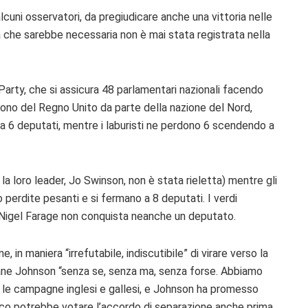
lcuni osservatori, da pregiudicare anche una vittoria nelle
a che sarebbe necessaria non è mai stata registrata nella
arty, che si assicura 48 parlamentari nazionali facendo
dono del Regno Unito da parte della nazione del Nord,
a 6 deputati, mentre i laburisti ne perdono 6 scendendo a
e la loro leader, Jo Swinson, non è stata rieletta) mentre gli
o perdite pesanti e si fermano a 8 deputati. I verdi
i Nigel Farage non conquista neanche un deputato.
 in maniera “irrefutabile, indiscutibile” di virare verso la
amane Johnson “senza se, senza ma, senza forse. Abbiamo
re le campagne inglesi e gallesi, e Johnson ha promesso
nnico potrebbe votare l’accordo di separazione anche prima