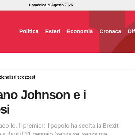
Domenica, 9 Agosto 2026
Politica
Esteri
Economia
Cronaca
Di
zionalisti scozzesi
fano Johnson e i
si
collo. Il premier: il popolo ha scelta la Brexit
la si farà il 31 gennaio "senza se, senza ma,