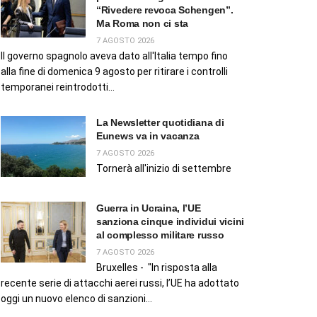
“Rivedere revoca Schengen”.
Ma Roma non ci sta
7 AGOSTO 2026
Il governo spagnolo aveva dato all'Italia tempo fino
alla fine di domenica 9 agosto per ritirare i controlli
temporanei reintrodotti...
La Newsletter quotidiana di
Eunews va in vacanza
7 AGOSTO 2026
Tornerà all'inizio di settembre
Guerra in Ucraina, l’UE
sanziona cinque individui vicini
al complesso militare russo
7 AGOSTO 2026
Bruxelles - "In risposta alla
recente serie di attacchi aerei russi, l’UE ha adottato
oggi un nuovo elenco di sanzioni...