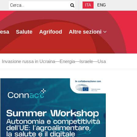
ITA
ENG
fesa
Salute
Agrifood
Altre sezioni
Invasione russa in Ucraina
Energia
Israele
Usa