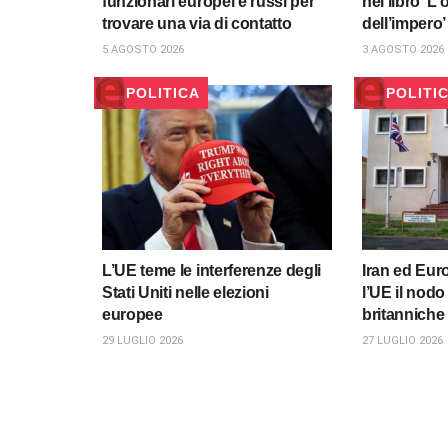
funzionari europei e russi per
nel libro ‘L
trovare una via di contatto
dell’impero
5 AGOSTO 2026
3 AGOSTO 2026
POLITICA
POLITI
L’UE teme le interferenze degli
Iran ed Euro
Stati Uniti nelle elezioni
l’UE il nodo 
europee
britanniche
29 LUGLIO 2026
27 LUGLIO 2026