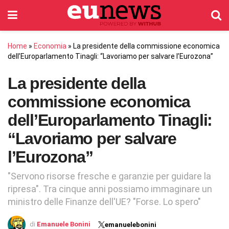
Home
»
Economia
»
La presidente della commissione economica
dell’Europarlamento Tinagli: “Lavoriamo per salvare l’Eurozona”
La presidente della
commissione economica
dell’Europarlamento Tinagli:
“Lavoriamo per salvare
l’Eurozona”
"Servono risorse fresche e garanzie per guidare la
ripresa". Tra cinque anni possiamo immaginare un
ministro delle Finanze dell'UE? "Forse. Lo spero"
di
Emanuele Bonini
emanuelebonini