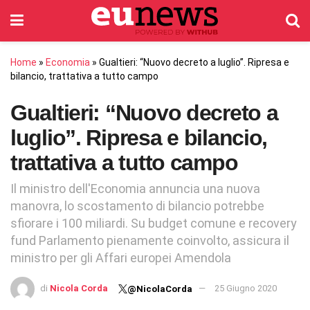
Home
»
Economia
»
Gualtieri: “Nuovo decreto a luglio”. Ripresa e
bilancio, trattativa a tutto campo
Gualtieri: “Nuovo decreto a
luglio”. Ripresa e bilancio,
trattativa a tutto campo
Il ministro dell'Economia annuncia una nuova
manovra, lo scostamento di bilancio potrebbe
sfiorare i 100 miliardi. Su budget comune e recovery
fund Parlamento pienamente coinvolto, assicura il
ministro per gli Affari europei Amendola
di
Nicola Corda
25 Giugno 2020
@NicolaCorda