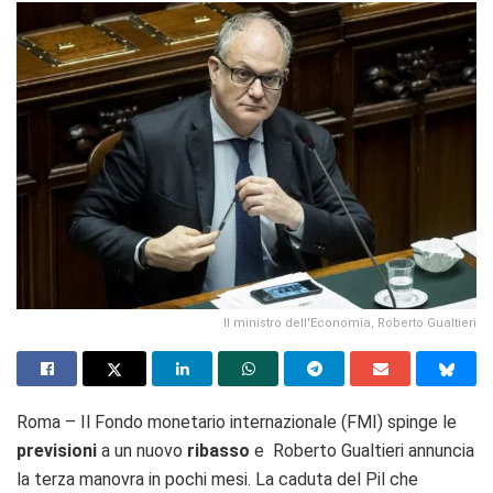
Il ministro dell'Economia, Roberto Gualtieri
Roma – Il Fondo monetario internazionale (FMI) spinge le
previsioni
a un nuovo
ribasso
e Roberto Gualtieri annuncia
la terza manovra in pochi mesi. La caduta del Pil che