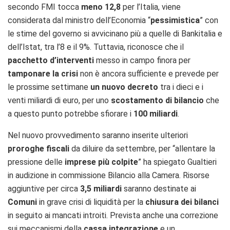
secondo FMI tocca
meno 12,8
per l’Italia, viene
considerata dal ministro dell’Economia “
pessimistica
” con
le stime del governo si avvicinano più a quelle di Bankitalia e
dell’Istat, tra l’8 e il 9%. Tuttavia, riconosce che il
pacchetto d’interventi
messo in campo finora per
tamponare la crisi
non è ancora sufficiente e prevede per
le prossime settimane
un nuovo decreto
tra i dieci e i
venti miliardi di euro, per uno
scostamento di bilancio
che
a questo punto potrebbe sfiorare i
100 miliardi
.
Nel nuovo provvedimento saranno inserite ulteriori
proroghe fiscali
da diluire da settembre, per “allentare la
pressione delle
imprese più colpite
” ha spiegato Gualtieri
in audizione in commissione Bilancio alla Camera. Risorse
aggiuntive per circa
3,5 miliardi
saranno destinate ai
Comuni
in grave crisi di liquidità per la
chiusura dei bilanci
in seguito ai mancati introiti. Prevista anche una correzione
sui meccanismi della
cassa integrazione
e un