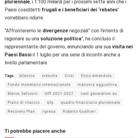
pluriennale
, i 1.100 miliardi per i prossimi sette anni che i
Paesi cosiddetti
frugali e i beneficiari dei ‘rebates’
vorrebbero ridurre.
“Affronteremo le
divergenze
negoziali” con l’intento di
ragionare su una
soluzione politica
”, ha concluso il
rappresentante del governo, annunciando una sua
visita nei
Paesi Bassi
il 1 luglio per una serie di incontri anche a
livello parlamentare.
Tags:
bilancio
crescita
Crisi
Enzo Amendola
Fondo monetario internazionale
manovra aggiuntiva
Maros Sefcovic
mff 2021-2027
next generation eu
Piano di rilancio
Qfp
quadro finanziario pluriennale
Recovery Plan
ripresa
Roberto Gualtieri
Ti potrebbe piacere anche