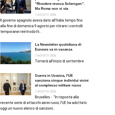
“Rivedere revoca Schengen”.
Ma Roma non ci sta
7 AGOSTO 2026
Il governo spagnolo aveva dato all'Italia tempo fino
alla fine di domenica 9 agosto per ritirare i controlli
temporanei reintrodotti...
La Newsletter quotidiana di
Eunews va in vacanza
7 AGOSTO 2026
Tornerà all'inizio di settembre
Guerra in Ucraina, l’UE
sanziona cinque individui vicini
al complesso militare russo
7 AGOSTO 2026
Bruxelles - "In risposta alla
recente serie di attacchi aerei russi, l’UE ha adottato
oggi un nuovo elenco di sanzioni...