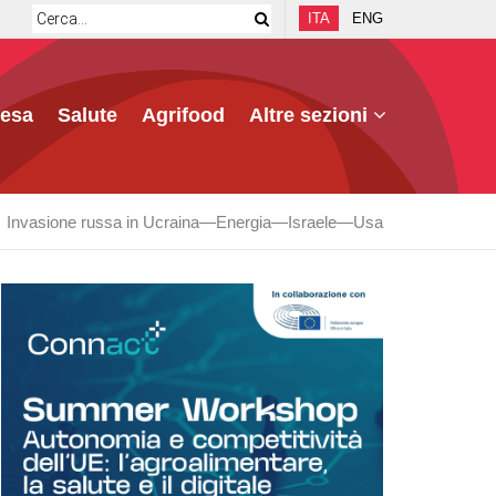
ITA
ENG
fesa
Salute
Agrifood
Altre sezioni
Invasione russa in Ucraina
Energia
Israele
Usa