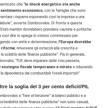
menticato che “
lo shock energetico sta anche
l sentimento economico
, con le famiglie che sono
mentare i risparmi esponendo così le imprese a una
ebole”, avverte Dombrovskis. Di fronte a questa
li Stati membri dovrebbero prendere cautele e politiche
a vuol dire lo spiega lo stesso commissario per
gendo con unità e determinazione,
l’Europa dovrebbe
e riforme
, rimuovere gli ostacoli alla crescita e
la solidità delle finanze pubbliche”. Più in generale,
ovskis, “l’UE deve imparare dalle crisi passate,
l sostegno fiscale temporaneo e mirato
e riducendo
la dipendenza dai combustibili fossili importati”.
tre la soglia del 3 per cento deficit/PIL
Dombrovskis a “fare attenzione” ai bilanci pubblici e a
sostenibilità delle finanze pubbliche” non sono casuali,