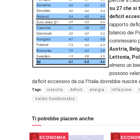
perché a causa
su 27 che si 
deficit ecces
rapporto defic
bilancio dei P
commissario pe
Austria, Belg
Lettonia, Po
almeno un bien
possono vale
deficit eccessivo da cui l’Italia dovrebbe riuscire 
Tags:
crescita
deficit
energia
inflazione
Valdis Dombrovskis
Ti potrebbe piacere anche
ECONOMIA
ECONO