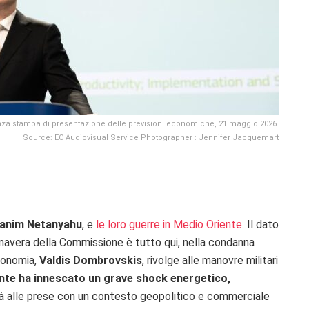
nza stampa di presentazione delle previsioni economiche, 21 maggio 2026.
Source: EC Audiovisual Service Photographer : Jennifer Jacquemart
janim Netanyahu
, e
le loro guerre in Medio Oriente
. Il dato
imavera della Commissione è tutto qui, nella condanna
conomia,
Valdis Dombrovskis
, rivolge alle manovre militari
iente ha innescato un grave shock energetico,
già alle prese con un contesto geopolitico e commerciale