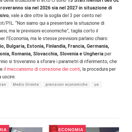
 della situazione in atto ci sono
13 Stati membri dell’UE
troveranno sia nel 2026 sia nel 2027 in situazione di
sivo
, vale a dire oltre la soglia del 3 per cento nel
it/PIL. “Non siamo qui a presentare la situazione di
aesi, ma le previsioni economiche”, taglia corto il
r l’Economia, ma le stesse previsioni parlano chiaro:
io, Bulgaria, Estonia, Finlandia, Francia, Germania,
lonia, Romania, Slovacchia, Slovenia e Ungheria
per
nio si troveranno a sforare i parametri di riferimento, che
re
il meccanismo di correzione dei conti
, la procedura per
a uscire.
Iran
Medio Oriente
previsioni economiche
ue
MIA
ECONOMIA