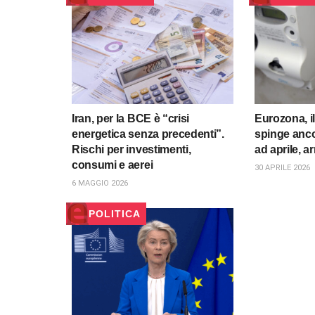
Iran, per la BCE è “crisi
Eurozona, i
energetica senza precedenti”.
spinge ancor
Rischi per investimenti,
ad aprile, a
consumi e aerei
30 APRILE 2026
6 MAGGIO 2026
POLITICA