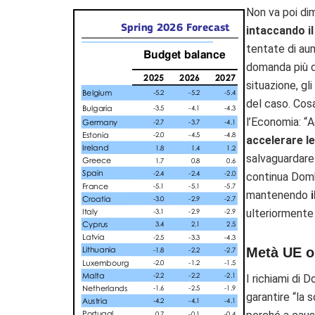
Non va poi di
intaccando i
tentate di au
domanda più d
situazione, g
del caso. Cos
l’Economia: “
A
accelerare l
salvaguardare 
continua Dombr
mantenendo
i
ulteriormente 
Metà UE ol
I richiami di 
garantire “la 