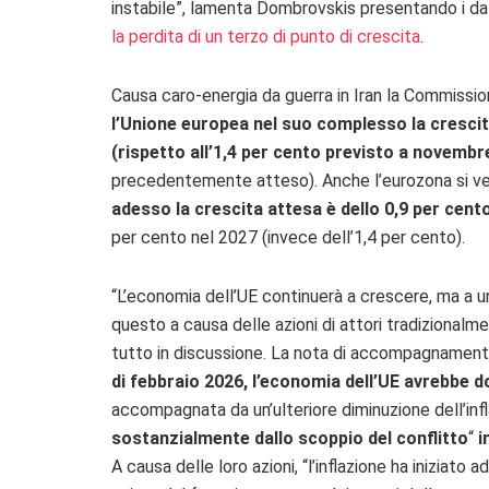
instabile”, lamenta Dombrovskis presentando i da
la perdita di un terzo di punto di crescita
.
Causa caro-energia da guerra in Iran la Commission
l’Unione europea nel suo complesso la crescit
(rispetto all’1,4 per cento previsto a novembr
precedentemente atteso). Anche l’eurozona si vede
adesso la crescita attesa è dello 0,9 per cent
per cento nel 2027 (invece dell’1,4 per cento).
“L’economia dell’UE continuerà a crescere, ma a u
questo a causa delle azioni di attori tradizional
tutto in discussione. La nota di accompagnamento
di
febbraio 2026, l’economia dell’UE avrebbe 
accompagnata da un’ulteriore diminuzione dell’inf
sostanzialmente dallo scoppio del conflitto
“
in
A causa delle loro azioni, “l’inflazione ha iniziato