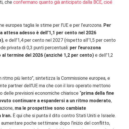
ti, che
confermano quanto già anticipato dalla BCE, cioé
e europea taglia le stime per l’UE e per l’eurozona.
Per
a attesa adesso è dell’1,1 per cento nel 2026
e)
, e dell’1,4 per cento nel 2027 (rispetto all’1,5 per cento
 privata di 0,3 punti percentuali:
per l’eurozona
o al termine del 2026 (anziché 1,2 per cento)
e dell’1,2
n ritmo più lento”, sintetizza la Commissione europea, e
mente partner dell’UE ma che con il loro operato mettono
 delle previsioni economiche chiarisce “
prima della fine
dovuto continuare a espandersi a un ritmo moderato
,
lazione,
ma le prospettive sono cambiate
 Iran.
È qui che si punta il dito contro Stati Uniti e Israele.
 ad aumentare poche settimane dopo l’inizio del conflitto,