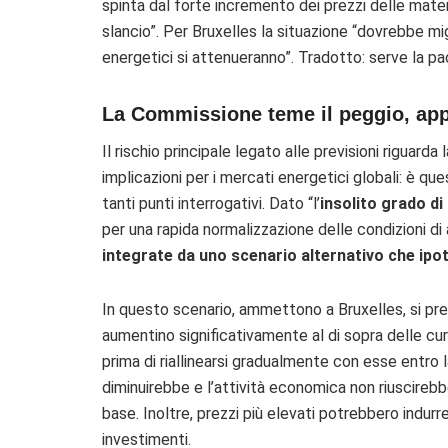
spinta dal forte incremento dei prezzi delle mate
slancio”.
Per Bruxelles l
a situazione “dovrebbe mig
energetici si attenueranno”. Tradotto: serve la pac
La Commissione teme il peggio, app
Il rischio principale legato alle previsioni riguarda
implicazioni per i mercati energetici globali: è q
tanti punti interrogativi.
Dato “l’
insolito grado di
per una rapida normalizzazione delle condizioni d
integrate da uno scenario alternativo che ipot
In questo scenario, ammettono a Bruxelles, si pr
aumentino significativamente al di sopra delle cur
prima di riallinearsi gradualmente con esse entro l
diminuirebbe e l’attività economica non riuscirebb
base.
Inoltre, prezzi più elevati potrebbero indur
investimenti.