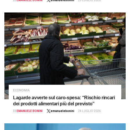
DI
EMANUELE BONINI
emanuelebonini
29 LUGLIO 2026
ECONOMIA
Lagarde avverte sul caro-spesa: “Rischio rincari
dei prodotti alimentari più del previsto”
DI
EMANUELE BONINI
emanuelebonini
24 LUGLIO 2026