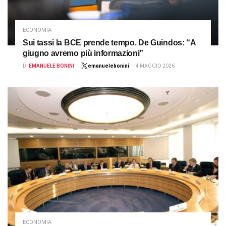
ECONOMIA
Sui tassi la BCE prende tempo. De Guindos: “A
giugno avremo più informazioni”
DI
EMANUELE BONINI
emanuelebonini
4 MAGGIO 2026
ECONOMIA