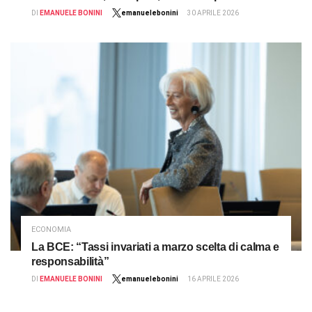
DI
EMANUELE BONINI
emanuelebonini
30 APRILE 2026
ECONOMIA
La BCE: “Tassi invariati a marzo scelta di calma e
responsabilità”
DI
EMANUELE BONINI
emanuelebonini
16 APRILE 2026