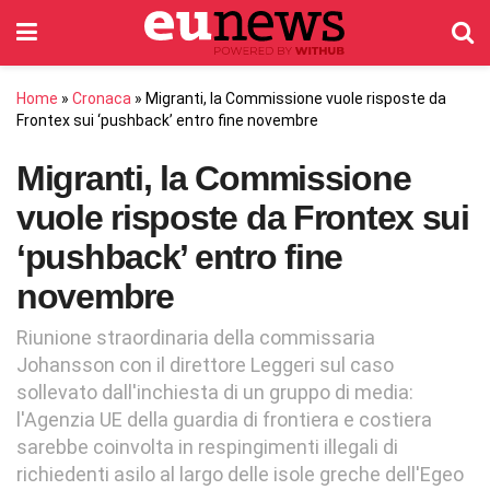
Home
»
Cronaca
»
Migranti, la Commissione vuole risposte da
Frontex sui ‘pushback’ entro fine novembre
Migranti, la Commissione
vuole risposte da Frontex sui
‘pushback’ entro fine
novembre
Riunione straordinaria della commissaria
Johansson con il direttore Leggeri sul caso
sollevato dall'inchiesta di un gruppo di media:
l'Agenzia UE della guardia di frontiera e costiera
sarebbe coinvolta in respingimenti illegali di
richiedenti asilo al largo delle isole greche dell'Egeo