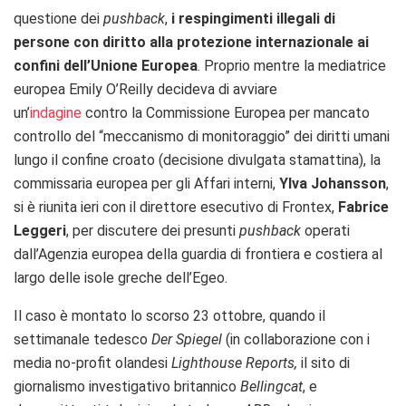
questione dei
pushback
,
i respingimenti illegali di
persone con diritto alla protezione internazionale ai
confini dell’Unione Europea
. Proprio mentre la mediatrice
europea Emily O’Reilly
decideva di avviare
un’
indagine
contro la Commissione Europea per mancato
controllo del “meccanismo di monitoraggio” dei diritti umani
lungo il confine croato (decisione divulgata stamattina), la
commissaria europea per gli Affari interni,
Ylva Johansson
,
si è riunita ieri con il direttore esecutivo di Frontex,
Fabrice
Leggeri
, per discutere dei presunti
pushback
operati
dall’Agenzia europea della guardia di frontiera e costiera al
largo delle isole greche dell’Egeo.
Il caso è montato lo scorso 23 ottobre, quando il
settimanale tedesco
Der Spiegel
(in collaborazione con i
media no-profit olandesi
Lighthouse Reports,
il sito di
giornalismo investigativo britannico
Bellingcat
, e