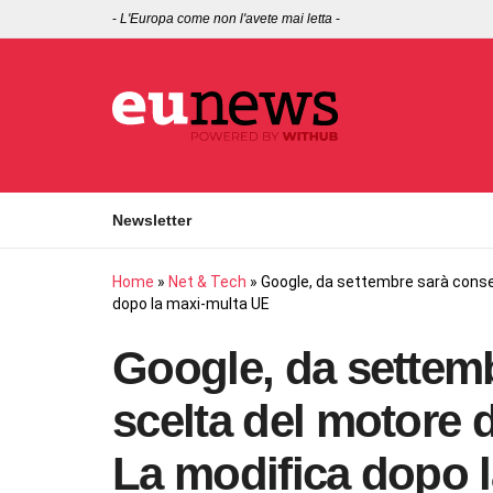
-
L'Europa come non l'avete mai letta
-
Newsletter
Home
»
Net & Tech
»
Google, da settembre sarà consen
dopo la maxi-multa UE
Google, da settemb
scelta del motore d
La modifica dopo 