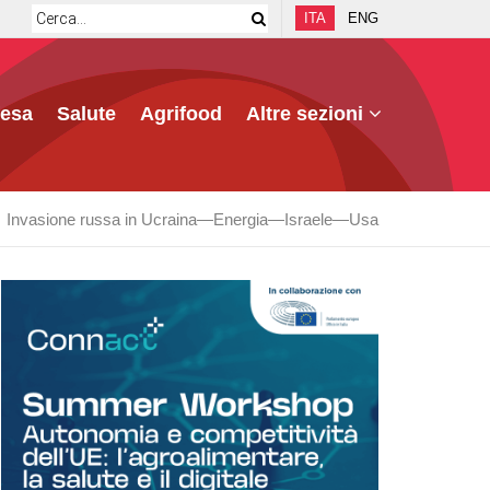
ITA
ENG
fesa
Salute
Agrifood
Altre sezioni
Invasione russa in Ucraina
Energia
Israele
Usa