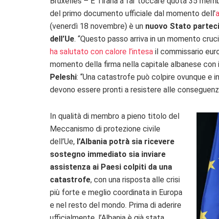
Bruxelles – È Tirana a far toccare quota 35 membr
del primo documento ufficiale dal momento dell’
a
(venerdì 18 novembre) è un
nuovo Stato partecip
dell’Ue
. “Questo passo arriva in un momento cruciale
ha salutato con calore l’intesa
il commissario euro
momento della firma nella capitale albanese con i
Peleshi
: “Una catastrofe può colpire ovunque e in 
devono essere pronti a resistere alle conseguenz
In qualità di membro a pieno titolo del
Meccanismo di protezione civile
dell’Ue,
l’Albania potrà sia ricevere
sostegno immediato sia inviare
assistenza ai Paesi colpiti da una
catastrofe
, con una risposta alle crisi
più forte e meglio coordinata in Europa
e nel resto del mondo. Prima di aderire
ufficialmente, l’Albania è già stata