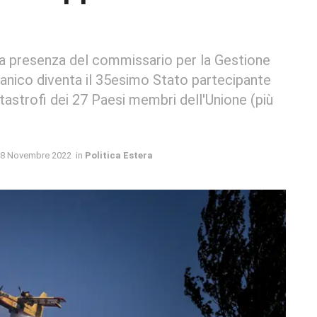
la presenza del commissario per la Gestione
lcanico diventa il 35esimo Stato partecipante
atastrofi dei 27 Paesi membri dell'Unione (più
8 Novembre 2022
in
Politica Estera