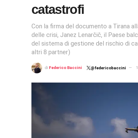
catastrofi
Con la firma del documento a Tirana al
delle crisi, Janez Lenarčič, il Paese ba
del sistema di gestione del rischio di c
altri 8 partner)
di
Federico Baccini
1
@federicobaccini