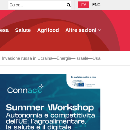
ITA
ENG
fesa
Salute
Agrifood
Altre sezioni
Invasione russa in Ucraina
Energia
Israele
Usa