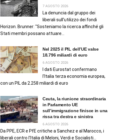
7 AGOSTO 2026
La denuncia dal gruppo dei
liberali sull'utilizzo dei fondi
Horizon. Brunner: "Sosteniamo la ricerca affinché gli
Stati membri possano attuare...
Nel 2025 il PIL dell’UE valse
18.796 miliardi di euro
6 AGOSTO 2026
I dati Eurostat confermano
l'Italia terza economia europea,
con un PIL da 2.258 miliardi di euro
Ceuta, la riunione straordinaria
in Parlamento UE
sull’immigrazione finisce in una
rissa tra destra e sinistra
6 AGOSTO 2026
Da PPE, ECR e PfE critiche a Sanchez e al Marocco, i
liberali contro l'Italia di Meloni, Verdi e Socialisti...