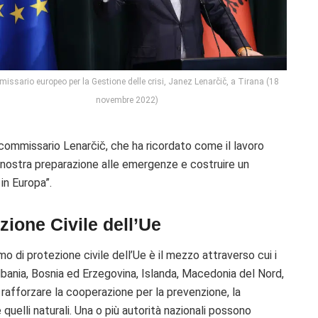
missario europeo per la Gestione delle crisi, Janez Lenarčič, a Tirana (18
novembre 2022)
l commissario Lenarčič, che ha ricordato come il lavoro
 nostra preparazione alle emergenze e costruire un
in Europa”.
zione Civile dell’Ue
o di protezione civile dell’Ue è il mezzo attraverso cui i
bania, Bosnia ed Erzegovina, Islanda, Macedonia del Nord,
rafforzare la cooperazione per la prevenzione, la
e quelli naturali. Una o più autorità nazionali possono