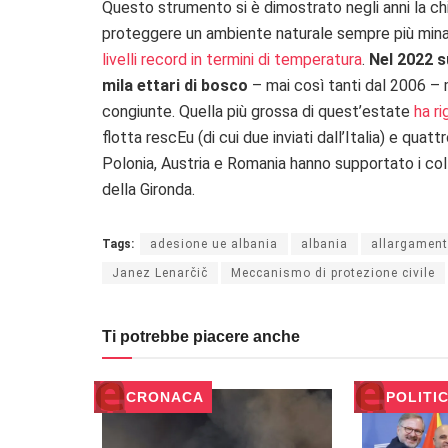
Questo strumento si è dimostrato negli anni la chi
proteggere un ambiente naturale sempre più mina
livelli record in termini di temperatura
.
Nel 2022 s
mila ettari di bosco
– mai così tanti dal 2006 – 
congiunte. Quella più grossa di quest’estate
ha r
flotta rescEu (di cui due inviati dall’Italia) e quat
Polonia, Austria e Romania hanno supportato i col
della Gironda.
Tags:
adesione ue albania
albania
allargament
Janez Lenarčič
Meccanismo di protezione civile
Ti potrebbe piacere anche
CRONACA
POLITI