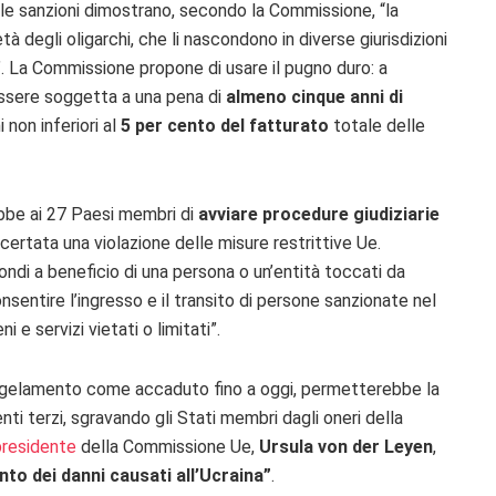
elle sanzioni dimostrano, secondo la Commissione, “la
tà degli oligarchi, che li nascondono in diverse giurisdizioni
e”. La Commissione propone di usare il pugno duro: a
essere soggetta a una pena di
almeno cinque anni di
non inferiori al
5 per cento del fatturato
totale delle
bbe ai 27 Paesi membri di
avviare procedure giudiziarie
ccertata una violazione delle misure restrittive Ue.
ondi a beneficio di una persona o un’entità toccati da
nsentire l’ingresso e il transito di persone sanzionate nel
e servizi vietati o limitati”.
congelamento come accaduto fino a oggi, permetterebbe la
ti terzi, sgravando gli Stati membri dagli oneri della
presidente
della Commissione Ue,
Ursula von der Leyen
,
nto dei danni causati all’Ucraina”
.