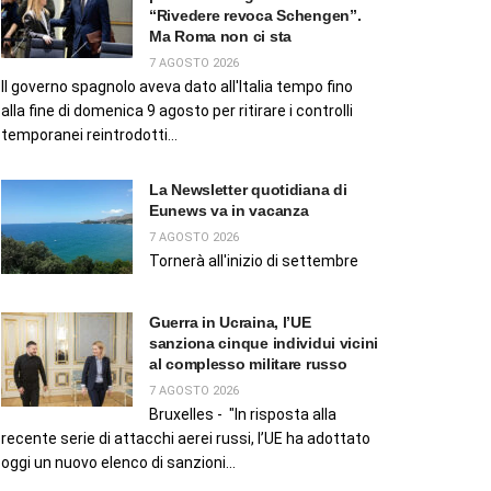
“Rivedere revoca Schengen”.
Ma Roma non ci sta
7 AGOSTO 2026
Il governo spagnolo aveva dato all'Italia tempo fino
alla fine di domenica 9 agosto per ritirare i controlli
temporanei reintrodotti...
La Newsletter quotidiana di
Eunews va in vacanza
7 AGOSTO 2026
Tornerà all'inizio di settembre
Guerra in Ucraina, l’UE
sanziona cinque individui vicini
al complesso militare russo
7 AGOSTO 2026
Bruxelles - "In risposta alla
recente serie di attacchi aerei russi, l’UE ha adottato
oggi un nuovo elenco di sanzioni...