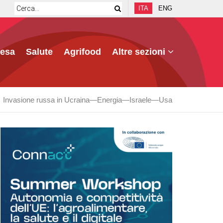
ITA
ENG
fesa
Salute
Agrifood
Altre sezioni
Invasione russa in Ucraina
Energia
Israele
Usa