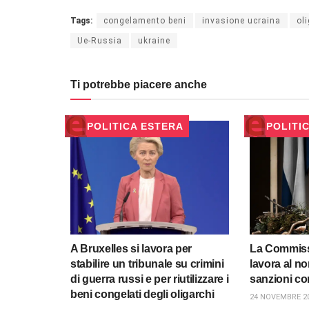
Tags:
congelamento beni
invasione ucraina
ol
Ue-Russia
ukraine
Ti potrebbe piacere anche
POLITICA ESTERA
POLITI
A Bruxelles si lavora per
La Commiss
stabilire un tribunale su crimini
lavora al n
di guerra russi e per riutilizzare i
sanzioni co
beni congelati degli oligarchi
24 NOVEMBRE 2