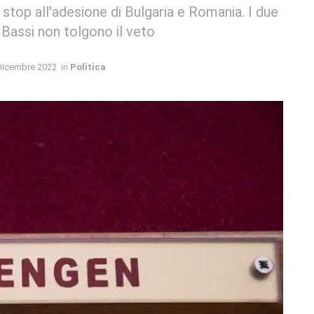
stop all'adesione di Bulgaria e Romania. I due
 Bassi non tolgono il veto
Dicembre 2022
in
Politica