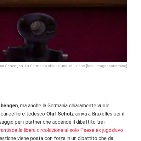
ioni su Schengen. La Germania chiede una soluzione [foto: imagoeconomica]
chengen
, ma anche la Germania chiaramente vuole
Il cancelliere tedesco
Olaf Scholz
arriva a Bruxelles per il
aggio per i partner che accende il dibattito tra i
arantisce la libera circolazione al solo Paese ex jugoslavo
questione viene posta con forza in un dibattito che da