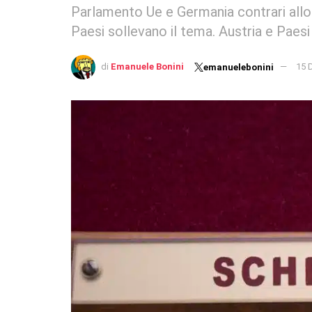
Parlamento Ue e Germania contrari allo 
Paesi sollevano il tema. Austria e Paesi
di
Emanuele Bonini
15 
emanuelebonini