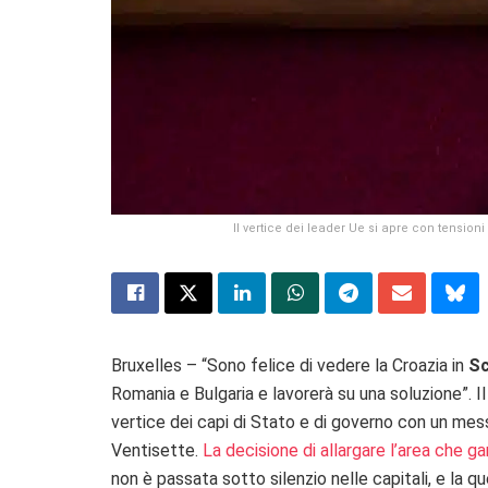
Il vertice dei leader Ue si apre con tens
Bruxelles – “Sono f
elice di vedere la Croazia in
S
Romania e Bulgaria e lavorerà su una soluzione”. 
vertice dei capi di Stato e di governo con un mess
Ventisette.
La decisione di allargare l’area che g
non è passata sotto silenzio nelle capitali, e la 