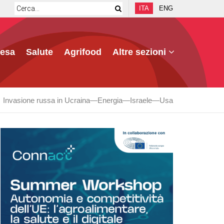
ITA
ENG
fesa
Salute
Agrifood
Altre sezioni
Invasione russa in Ucraina
Energia
Israele
Usa