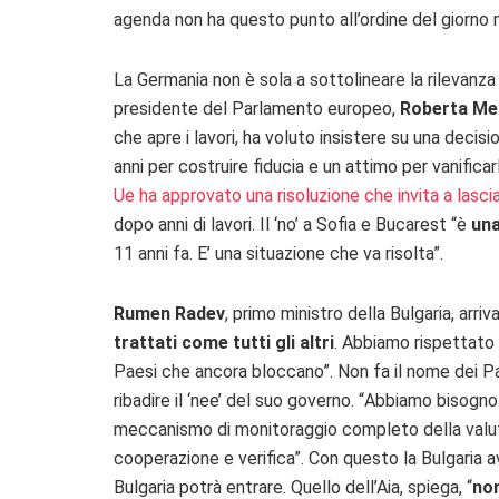
agenda non ha questo punto all’ordine del giorno 
La Germania non è sola a sottolineare la rilevanza 
presidente del Parlamento europeo,
Roberta Me
che apre i lavori, ha voluto insistere su una decisi
anni per costruire fiducia e un attimo per vanificar
Ue ha approvato una risoluzione che invita a lasc
dopo anni di lavori. Il ‘no’ a Sofia e Bucarest “è
un
11 anni fa. E’ una situazione che va risolta”.
Rumen Radev
, primo ministro della Bulgaria, arriv
trattati come tutti gli altri
. Abbiamo rispettato t
Paesi che ancora bloccano”. Non fa il nome dei Pa
ribadire il ‘nee’ del suo governo. “
Abbiamo bisogno di
meccanismo di monitoraggio completo della val
cooperazione e verifica”.
Con questo la Bulgaria av
Bulgaria potrà entrare. Quello dell’Aia, spiega, “
n
on