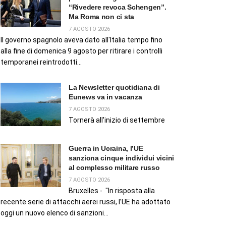
“Rivedere revoca Schengen”.
Ma Roma non ci sta
7 AGOSTO 2026
Il governo spagnolo aveva dato all'Italia tempo fino
alla fine di domenica 9 agosto per ritirare i controlli
temporanei reintrodotti...
La Newsletter quotidiana di
Eunews va in vacanza
7 AGOSTO 2026
Tornerà all'inizio di settembre
Guerra in Ucraina, l’UE
sanziona cinque individui vicini
al complesso militare russo
7 AGOSTO 2026
Bruxelles - "In risposta alla
recente serie di attacchi aerei russi, l’UE ha adottato
oggi un nuovo elenco di sanzioni...