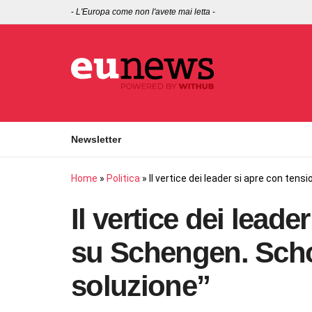
-
L'Europa come non l'avete mai letta
-
Newsletter
Home
»
Politica
»
Il vertice dei leader si apre con ten
Il vertice dei leade
su Schengen. Scho
soluzione”