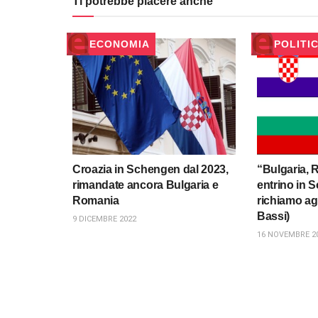
Ti potrebbe piacere anche
ECONOMIA
POLITI
Croazia in Schengen dal 2023,
“Bulgaria, 
rimandate ancora Bulgaria e
entrino in 
Romania
richiamo agl
Bassi)
9 DICEMBRE 2022
16 NOVEMBRE 2