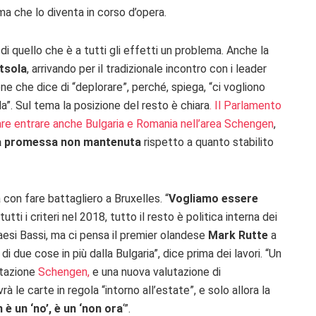
ma che lo diventa in corso d’opera.
di quello che è a tutti gli effetti un problema. Anche la
tsola
, arrivando per il tradizionale incontro con i leader
one che dice di “deplorare”, perché, spiega, “ci vogliono
la”. Sul tema la posizione del resto è chiara
. Il Parlamento
iare entrare anche Bulgaria e Romania nell’area Schengen
,
a promessa non mantenuta
rispetto a quanto stabilito
a con fare battagliero a Bruxelles. “
Vogliamo essere
utti i criteri nel 2018, tutto il resto è politica interna dei
esi Bassi, ma ci pensa il premier olandese
Mark Rutte
a
 due cose in più dalla Bulgaria”, dice prima dei lavori. “Un
utazione
Schengen,
e una nuova valutazione di
rà le carte in regola “
intorno all’estate”, e
solo allora la
 è un ‘no’, è un ‘non ora
‘”.