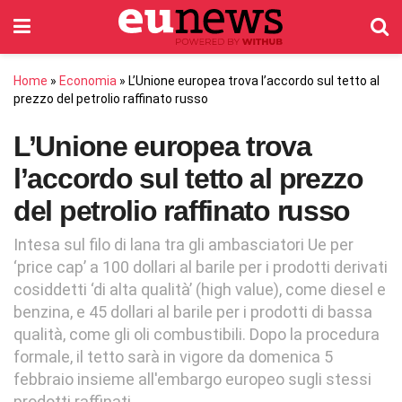
Home
»
Economia
»
L’Unione europea trova l’accordo sul tetto al
prezzo del petrolio raffinato russo
L’Unione europea trova
l’accordo sul tetto al prezzo
del petrolio raffinato russo
Intesa sul filo di lana tra gli ambasciatori Ue per
‘price cap’ a 100 dollari al barile per i prodotti derivati
cosiddetti ‘di alta qualità’ (high value), come diesel e
benzina, e 45 dollari al barile per i prodotti di bassa
qualità, come gli oli combustibili. Dopo la procedura
formale, il tetto sarà in vigore da domenica 5
febbraio insieme all'embargo europeo sugli stessi
prodotti raffinati