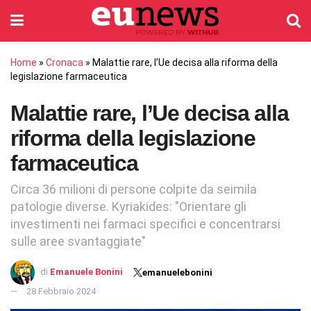
Home
»
Cronaca
»
Malattie rare, l’Ue decisa alla riforma della
legislazione farmaceutica
Malattie rare, l’Ue decisa alla
riforma della legislazione
farmaceutica
Circa 36 milioni di persone colpite da seimila
patologie diverse. Kyriakides: "Orientare gli
investimenti nei farmaci specifici e concentrarsi
sulle aree svantaggiate"
di
Emanuele Bonini
emanuelebonini
28 Febbraio 2024