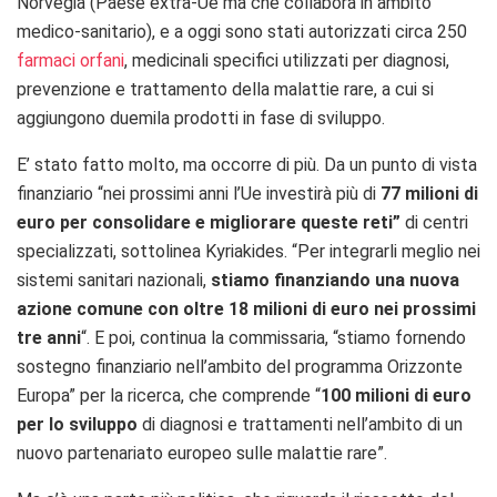
Norvegia (Paese extra-Ue ma che collabora in ambito
medico-sanitario), e a oggi sono stati autorizzati circa 250
farmaci orfani
, medicinali specifici utilizzati per diagnosi,
prevenzione e trattamento della malattie rare, a cui si
aggiungono duemila prodotti in fase di sviluppo.
E’ stato fatto molto, ma occorre di più. Da un punto di vista
finanziario “n
ei prossimi anni l’Ue investirà più di
77 milioni di
euro per consolidare e migliorare queste reti”
di centri
specializzati, sottolinea Kyriakides.
“
Per integrarli meglio nei
sistemi sanitari nazionali,
stiamo finanziando una nuova
azione comune con oltre 18 milioni di euro nei prossimi
tre anni
“. E poi, continua la commissaria, “s
tiamo fornendo
sostegno finanziario nell’ambito del programma Orizzonte
Europa” per la ricerca, che comprende “
100 milioni di euro
per lo sviluppo
di diagnosi e trattamenti nell’ambito di un
nuovo partenariato europeo sulle malattie rare”.