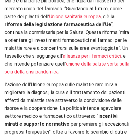
Ma c’è una parte più politica, che riguarda il riassetto del
mercato unico del farmaco.
“Guardando al futuro, come
parte dei pilastri dell’
Unione sanitaria europea
, c’è l
a
riforma della legislazione farmaceutica dell’Ue
“,
continua la commissaria per la Salute. Questa riforma “mira
a orientare gli investimenti farmaceutici nei farmaci per le
malattie rare e a concentrarsi sulle aree svantaggiate”. Un
tassello che si aggiunge all’
alleanza per i farmaci critici
, e
che intende potenziare quell’
unione della salute sorta sulla
scia della crisi pandemica
.
L’azione dell’Unione europea sulle malattie rare mira a
migliorare la diagnosi, la cura e il trattamento dei pazienti
affetti da malattie rare attraverso la condivisione delle
risorse e la cooperazione. La politica intende agevolare
settore medico e farmaceutico attraverso “
incentivi
mirati e supporto normativo
per premiare gli eccezionali
progressi terapeutici”, oltre a favorire lo scambio di dati e