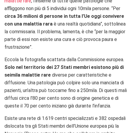
malattie rare
, l’insieme di tutte quelle patologie che
affliggono non più di 5 individui ogni 10mila persone. “
Per
circa 36 milioni di persone in tutta l’Ue oggi convivere
con una malattia rara
è una realtà quotidiana”, sottolinea
la commissaria.
Il problema, lamenta, è che “p
er la maggior
parte di essi non esiste una cura e ciò provoca paura e
frustrazione”.
Eccola la fotografia scattata dalla Commissione europea.
Solo nel territorio dei 27 Stati membri esistono
più di
seimila malattie rare
diverse per caratteristiche e
diffusione. Una patologia può colpire solo una manciata di
pazienti, un’altra può toccarne fino a 250mila. Di questi mali
diffusi c
irca l’80 per cento sono di origine genetica e di
queste il 70 per cento iniziano già durante l’infanzia.
Esiste una rete di
1.619 centri specializzati e 382 ospedali
dislocata tra gli Stati membri dell’Unione europea più la